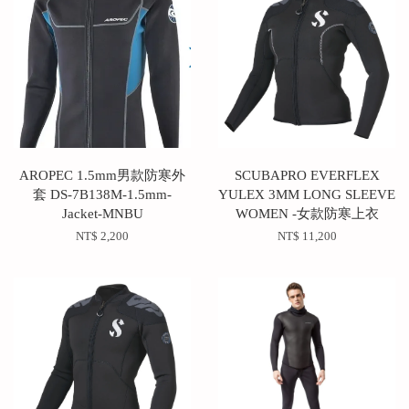
AROPEC 1.5mm男款防寒外
SCUBAPRO EVERFLEX
套 DS-7B138M-1.5mm-
YULEX 3MM LONG SLEEVE
Jacket-MNBU
WOMEN -女款防寒上衣
NT$ 2,200
NT$ 11,200