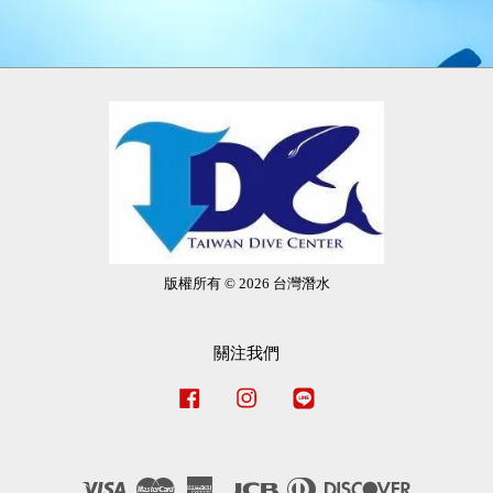
版權所有 © 2026 台灣潛水
關注我們
Facebook
Instagram
Line
Visa
Master
American
JCB
Diners
Discover