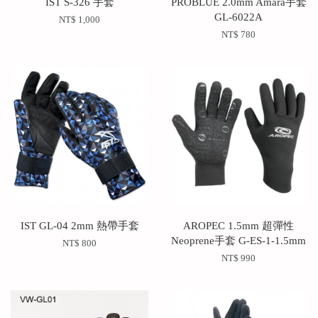
IST S-326 手套
PROBLUE 2.0mm Amara手套
GL-6022A
NT$ 1,000
NT$ 780
IST GL-04 2mm 熱帶手套
AROPEC 1.5mm 超彈性
Neoprene手套 G-ES-1-1.5mm
NT$ 800
NT$ 990