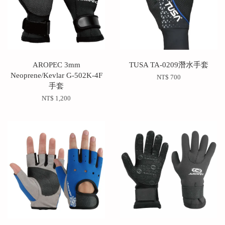
AROPEC 3mm
TUSA TA-0209潛水手套
Neoprene/Kevlar G-502K-4F
NT$ 700
手套
NT$ 1,200