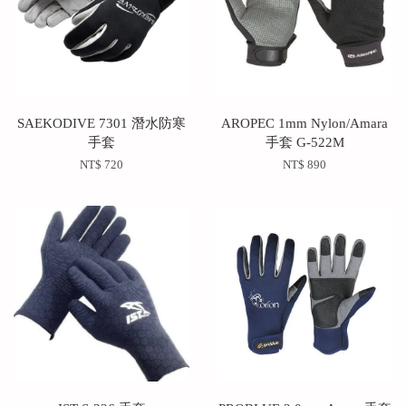
SAEKODIVE 7301 潛水防寒
AROPEC 1mm Nylon/Amara
手套
手套 G-522M
NT$ 720
NT$ 890