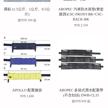
裸鉛 (1.5公斤、1公斤、0.5公
AROPEC 汽車防水座墊(整套
斤)
購買)CSC-FRONT-BK+CSC-
BACK-BK
從
NT$ 100
起
NT$ 2,350
APOLLO 配重腰袋
AROPEC 多袋式潛水配重帶
(不含扣頭) DWB-CL35
NT$ 1,600
從
NT$ 850
起