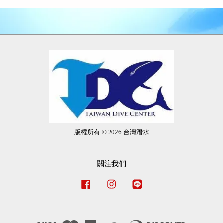
版權所有 © 2026 台灣潛水
關注我們
Facebook
Instagram
Line
Visa
Master
American
JCB
Diners
Discover