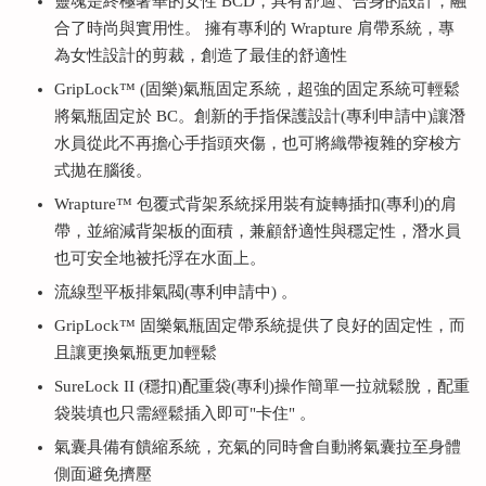
靈魂是終極奢華的女性 BCD，具有舒適、合身的設計，融
合了時尚與實用性。 擁有專利的 Wrapture 肩帶系統，專
為女性設計的剪裁，創造了最佳的舒適性
GripLock™ (固樂)氣瓶固定系統，超強的固定系統可輕鬆
將氣瓶固定於 BC。創新的手指保護設計(專利申請中)讓潛
水員從此不再擔心手指頭夾傷，也可將織帶複雜的穿梭方
式拋在腦後。
Wrapture™ 包覆式背架系統採用裝有旋轉插扣(專利)的肩
帶，並縮減背架板的面積，兼顧舒適性與穩定性，潛水員
也可安全地被托浮在水面上。
流線型平板排氣閥(專利申請中) 。
GripLock™ 固樂氣瓶固定帶系統提供了良好的固定性，而
且讓更換氣瓶更加輕鬆
SureLock II (穩扣)配重袋(專利)操作簡單一拉就鬆脫，配重
袋裝填也只需經鬆插入即可"卡住" 。
氣囊具備有饋縮系統，充氣的同時會自動將氣囊拉至身體
側面避免擠壓