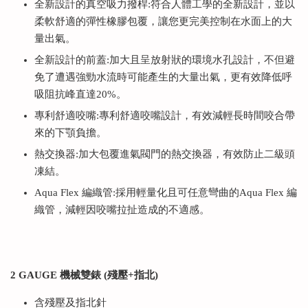
全新設計的真空吸力撥桿:符合人體工學的全新設計，並以
柔軟舒適的彈性橡膠包覆，讓您更完美控制在水面上的大
量出氣。
全新設計的前蓋:加大且呈放射狀的環境水孔設計，不但避
免了遭遇強勁水流時可能產生的大量出氣，更有效降低呼
吸阻抗峰直達20%。
專利舒適咬嘴:專利舒適咬嘴設計，有效減輕長時間咬合帶
來的下顎負擔。
熱交換器:加大包覆進氣閥門的熱交換器，有效防止二級頭
凍結。
Aqua Flex 編織管:採用輕量化且可任意彎曲的Aqua Flex 編
織管，減輕因咬嘴拉扯造成的不適感。
2 GAUGE 機械雙錶 (殘壓+指北)
含殘壓及指北針