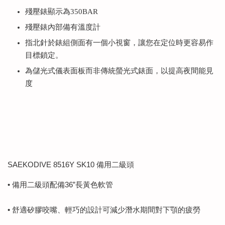
殘壓錶顯示為350BAR
殘壓錶內部備有溫度計
指北針於錶組側面有一個小視窗，讓您在定位時更容易作
目標鎖定。
為儲光式儀表面板而非傳統螢光式錶面，以提高夜間能見
度
SAEKODIVE 8516Y SK10 備用二級頭
• 備用二級頭配備36”長黃色軟管
• 舒適矽膠咬嘴、輕巧的設計可減少潛水期間對下顎的疲勞