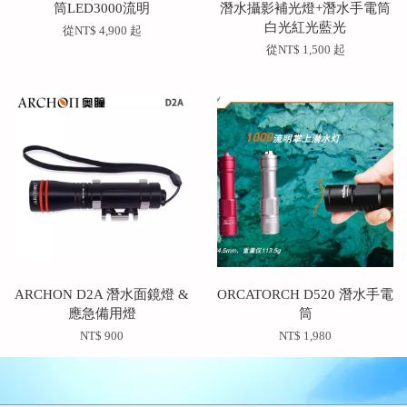
筒LED3000流明
潛水攝影補光燈+潛水手電筒
白光紅光藍光
從
NT$ 4,900
起
從
NT$ 1,500
起
ARCHON D2A 潛水面鏡燈 &
ORCATORCH D520 潛水手電
應急備用燈
筒
NT$ 900
NT$ 1,980