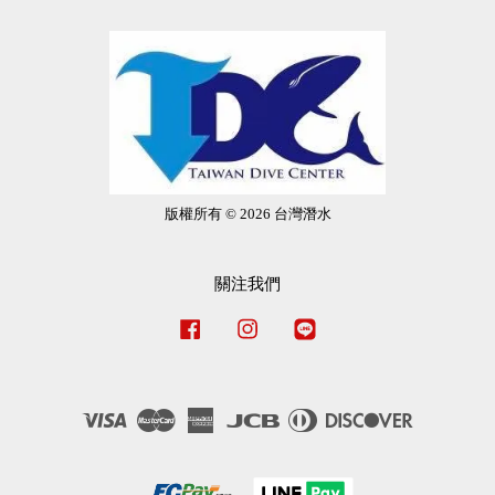
版權所有 © 2026 台灣潛水
關注我們
Facebook
Instagram
Line
Visa
Master
American
JCB
Diners
Discover
Express
Club