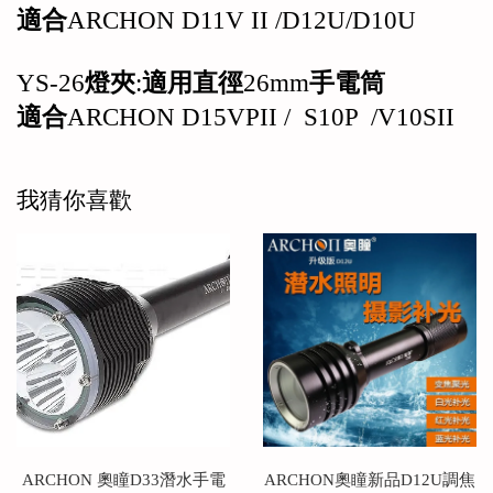
適合
ARCHON D11V II /D12U/D10U
YS-26
燈夾
:
適用直徑
26mm
手電筒
適合
ARCHON D15VPII / S10P /V10SII
我猜你喜歡
ARCHON 奧瞳D33潛水手電
ARCHON奧瞳新品D12U調焦