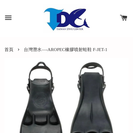
›
首頁
台灣潛水—-AROPEC橡膠噴射蛙鞋 F-JET-1