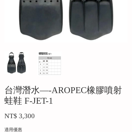
台灣潛水—-AROPEC橡膠噴射
蛙鞋 F-JET-1
NT$ 3,300
適用優惠