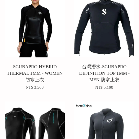
SCUBAPRO HYBRID
台灣潛水-SCUBAPRO
THERMAL 1MM - WOMEN
DEFINITION TOP 1MM -
防寒上衣
MEN 防寒上衣
NT$ 3,500
NT$ 5,100