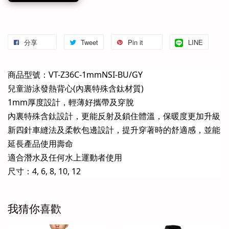
分享
Tweet
Pin it
LINE
商品型號：VT-Z36C-1mmNSI-BU/GY
兒童游泳發熱背心(內裏特殊含鈦材質)
1mm厚度設計，輕薄好攜帶及穿脫
內裏特殊含鈦設計，更能反射及鎖住體溫，保暖度更加升級
新四針車縫法及柔軟包邊設計，提升穿著時的舒適感，並能
延長產品使用壽命
適合潛水及任何水上運動者使用
尺寸：4, 6, 8, 10, 12
我猜你喜歡