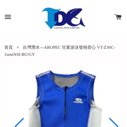
›
首頁
台灣潛水---AROPEC 兒童游泳發熱背心 VT-Z36C-
1mmNSI-BU/GY