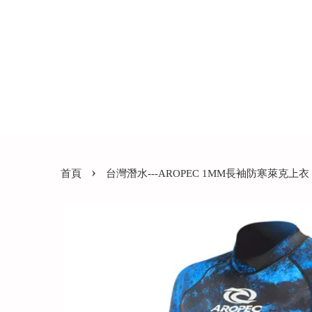
›
首頁
台灣潛水---AROPEC 1MM長袖防寒萊克上衣 SS