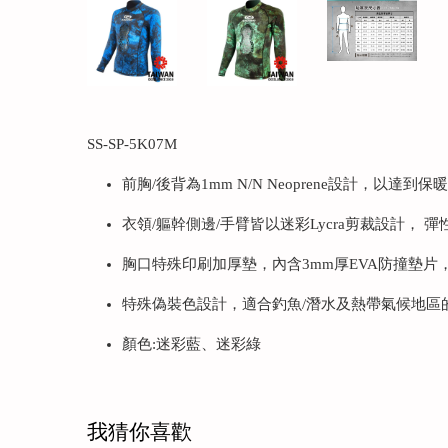
SS-SP-5K07M
前胸/後背為1mm N/N Neoprene設計，以達到保
衣領/軀幹側邊/手臂皆以迷彩Lycra剪裁設計， 
胸口特殊印刷加厚墊，內含3mm厚EVA防撞墊
特殊偽裝色設計，適合釣魚/潛水及熱帶氣候地區
顏色:迷彩藍、迷彩綠
我猜你喜歡