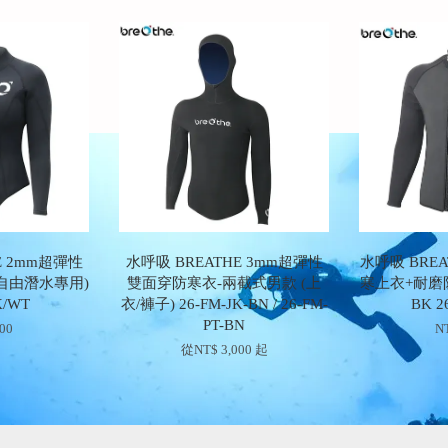
E 2mm超彈性
水呼吸 BREATHE 3mm超彈性
水呼吸 BREA
自由潛水專用)
雙面穿防寒衣-兩截式男款 (上
寒上衣+耐磨防寒
K/WT
衣/褲子) 26-FM-JK-BN / 26-FM-
BK 2
PT-BN
200
NT
從
NT$ 3,000
起