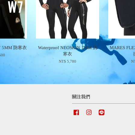
7 5MM 防寒衣
Waterproof NEOSKIN 1MM 防
MARES F
寒衣
500
NT$ 5,780
NT
關注我們
Facebook
Instagram
Line