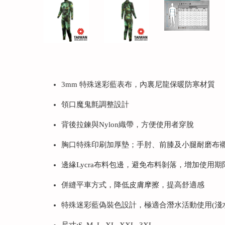
3mm 特殊迷彩藍表布，內裏尼龍保暖防寒材質
領口魔鬼氈調整設計
背後拉鍊與Nylon織帶，方便使用者穿脫
胸口特殊印刷加厚墊；手肘、前膝及小腿耐磨布
邊緣Lycra布料包邊，避免布料剝落，增加使用期
併縫平車方式，降低皮膚摩擦，提高舒適感
特殊迷彩藍偽裝色設計，極適合潛水活動使用(淺