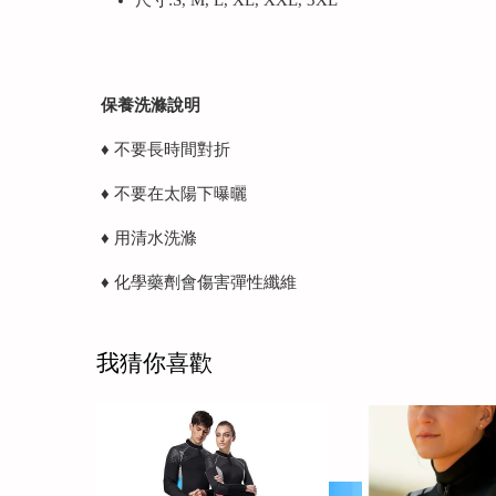
尺寸:S, M, L, XL, XXL, 3XL
保養洗滌說明
♦ 不要長時間對折
♦ 不要在太陽下曝曬
♦ 用清水洗滌
♦ 化學藥劑會傷害彈性纖維
我猜你喜歡