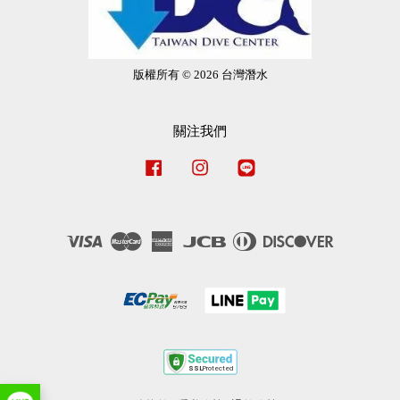
版權所有 © 2026 台灣潛水
關注我們
Facebook
Instagram
Line
Visa
Master
American
JCB
Diners
Discover
Express
Club