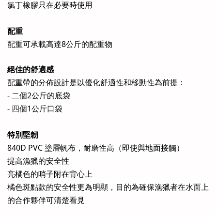
氯丁橡膠只在必要時使用
配重
配重可承載高達8公斤的配重物
絕佳的舒適感
配重帶的分佈設計是以優化舒適性和移動性為前提：
- 二個2公斤的底袋
- 四個1公斤口袋
特別堅韌
840D PVC 塗層帆布，耐磨性高（即使與地面接觸）
提高漁獵的安全性
亮橘色的哨子附在背心上
橘色斑點款的安全性更為明顯，目的為確保漁獵者在水面上
的合作夥伴可清楚看見