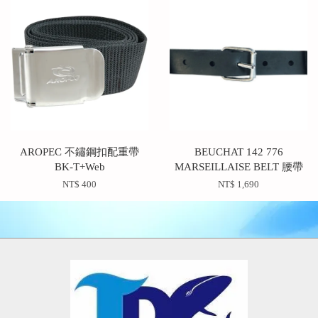
AROPEC 不鏽鋼扣配重帶
BEUCHAT 142 776
BK-T+Web
MARSEILLAISE BELT 腰帶
NT$ 400
NT$ 1,690