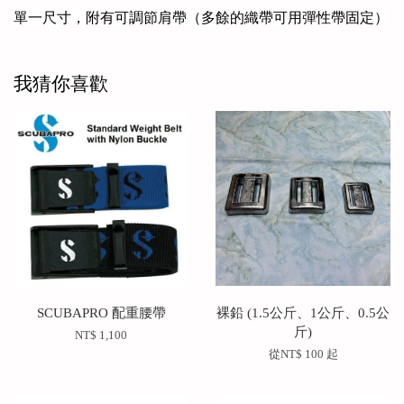
單一尺寸，附有可調節肩帶（多餘的織帶可用彈性帶固定）
我猜你喜歡
SCUBAPRO 配重腰帶
裸鉛 (1.5公斤、1公斤、0.5公
斤)
NT$ 1,100
從
NT$ 100
起