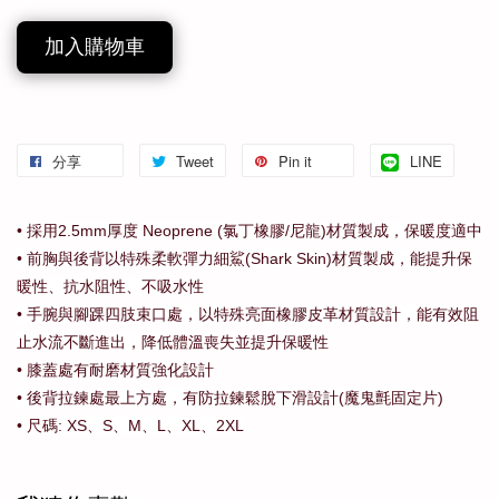
加入購物車
分享
Tweet
Pin it
LINE
• 採用2.5mm厚度 Neoprene (氯丁橡膠/尼龍)材質製成，保暖度適中
• 前胸與後背以特殊柔軟彈力細鯊(Shark Skin)材質製成，能提升保
暖性、抗水阻性、不吸水性
• 手腕與腳踝四肢束口處，以特殊亮面橡膠皮革材質設計，能有效阻
止水流不斷進出，降低體溫喪失並提升保暖性
• 膝蓋處有耐磨材質強化設計
• 後背拉鍊處最上方處，有防拉鍊鬆脫下滑設計(魔鬼氈固定片)
• 尺碼: XS、S、M、L、XL、2XL