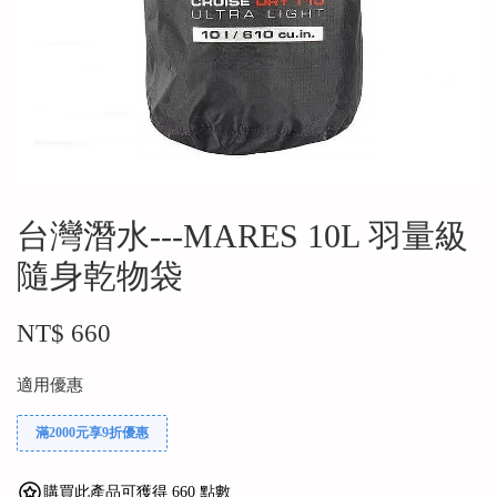
台灣潛水---MARES‭ ‬10L ⽻量級
隨⾝乾物袋
NT$ 660
適用優惠
滿2000元享9折優惠
購買此產品可獲得 660 點數