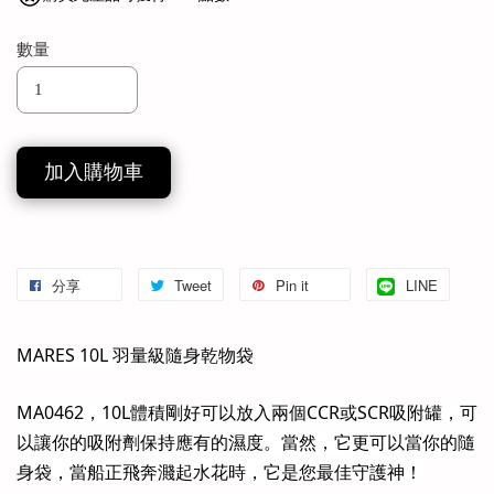
數量
加入購物車
分享
Tweet
Pin it
LINE
MARES 10L ⽻量級隨⾝乾物袋
MA0462，10L體積剛好可以放入兩個CCR或SCR吸附罐，可
以讓你的吸附劑保持應有的濕度。當然，它更可以當你的隨
⾝袋，當船正⾶奔濺起⽔花時，它是您最佳守護神！