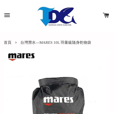
›
首頁
台灣潛水---MARES‭ ‬10L ⽻量級隨⾝乾物袋