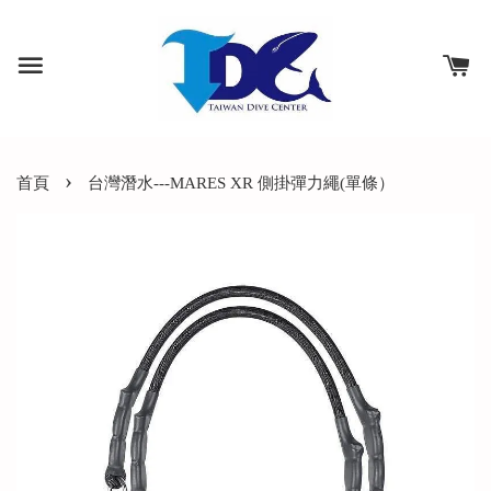
›
首頁
台灣潛水---MARES‭ XR 側掛彈⼒繩(單條）