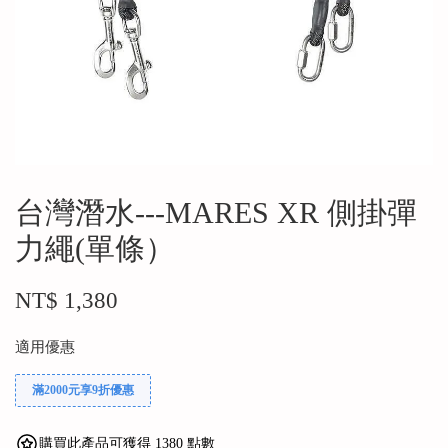
台灣潛水---MARES‭ XR 側掛彈
⼒繩(單條）
NT$ 1,380
適用優惠
滿2000元享9折優惠
購買此產品可獲得 1380 點數