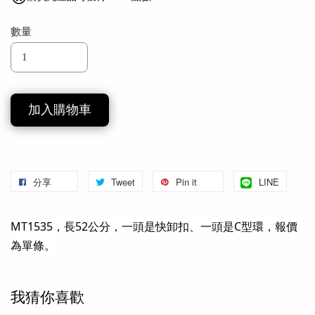
數量
加入購物車
分享
Tweet
Pin it
LINE
MT1535，長52公分，⼀頭是快卸扣、⼀頭
是C型環，報價
為單條。
我猜你喜歡