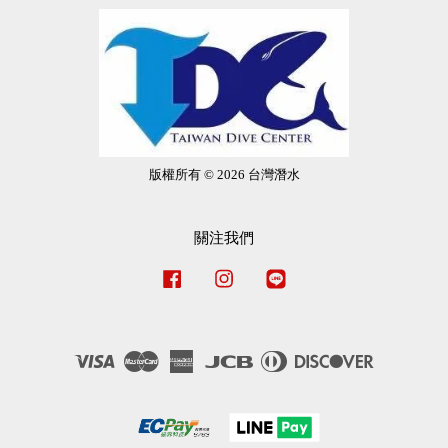
版權所有 © 2026 台灣潛水
關注我們
Facebook
Instagram
Line
Visa
Master
American
JCB
Diners
Discover
Express
Club