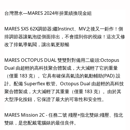
台灣潛水—MARES 2024年拚業績換現金組
MARES SXS 62X調節器:繼Instinct、MV之後又一鉅作！側
排調節器讓氣泡從側面排出，不會擋到你的視線！這次又修
改了排氣導氣閥，讓出氣更順暢
MARES OCTOPUS DUAL 雙雙對對備用二級頭:Octopus
Dual 由超輕的高科技聚合體製成，大大減輕了它的重量
（僅重 183 克）。它具有確保高氣流的氣動輔助(PAD) 設
計。配備 Superflex 軟管。Octopus Dual 由超輕的高科技
聚合體製成，大大減輕了其重量（僅重 183 克）。由於其
大型淨化按鈕，它保證了最大的可靠性和安全性。
MARES Mission 2C - 任務二號 殘壓+指北雙錶:殘壓、指北
雙錶，是您配戴電腦錶的最佳良伴。