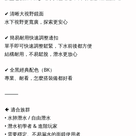
✔ 清晰大視野鏡面
水下視野更寬廣，探索更安心
✔ 簡易耐用快速調整邊扣
單手即可快速調整鬆緊，下水前後都方便
結構耐用，不易鬆脫，潛水更放心
✔ 全黑經典配色（BK）
專業、耐看，怎麼搭裝備都好看
⸻
🐠 適合族群
• 水肺潛水 / 自由潛水
• 潛水初學者 & 進階玩家
• 需要穩定、不易漏水的面鏡使用者