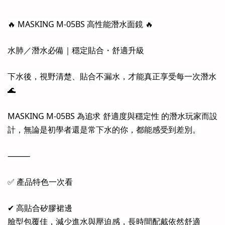
🔥 MASKING M-05BS 高性能潛水面鏡 🔥
水肺／潛水必備｜穩定貼合・舒適升級
下水後，視野清楚、貼合不漏水，才能真正享受每一次潛水
🌊
MASKING M-05BS 為追求 舒適度與穩定性 的潛水玩家而設
計，無論是初學者還是常下水的你，都能感受到差別。
⸻
✅ 產品特色一次看
✔ 高貼合矽膠裙邊
臉型包覆佳，減少進水與壓迫感，長時間配戴依然舒適