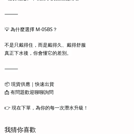
⸻
💡 為什麼選擇 M-05BS？
不是只戴得住，而是戴得久、戴得舒服
真正下水後，你會懂它的差別。
⸻
📦 現貨供應｜快速出貨
📩 有問題歡迎聊聊詢問
👉 現在下單，為你的每一次潛水升級！
我猜你喜歡