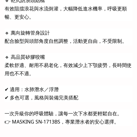
🔹 乾式防浪頭結構
有效阻擋浪花與水流倒灌，大幅降低進水機率，呼吸更順
暢、更安心。
🔹 萬向旋轉管身設計
配合臉型與頭部角度自然調整，活動更自由，不受限制。
🔹 高品質矽膠咬嘴
柔軟舒適、耐用不易老化，有效減少上下顎疲勞，長時間使
用也不不適。
✔ 適用：水肺潛水／浮潛
✔ 多色可選，風格與裝備完美搭配
一次升級你的呼吸體驗，讓每一次下水都更輕鬆自在。
👉 MASKING SN-1713BS，專業潛水者的安心選擇。