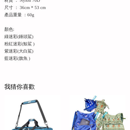
材質 ： Nylon 70D
尺寸 ： 36cm * 53 cm
產品重量 ：60g
顏色:
綠迷彩(錘頭鯊)
粉紅迷彩(鯨鯊 )
紫迷彩(大白鯊)
藍迷彩(旗魚 )
我猜你喜歡