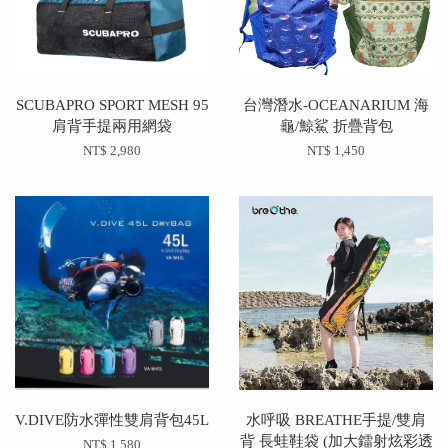
SCUBAPRO SPORT MESH 95
台灣潛水-OCEANARIUM 海
肩背手提兩用網袋
龜/鯨鯊 折疊背包
NT$ 2,980
NT$ 1,450
V.DIVE防水彈性雙肩背包45L
水呼吸 BREATHE手提/雙肩
背 長蛙鞋袋 (加大鐳射炫彩透
NT$ 1,580