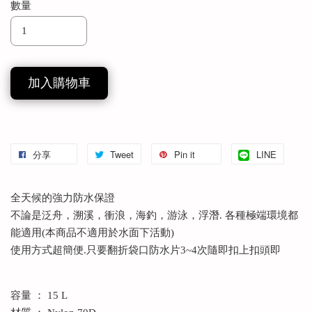
數量
加入購物車
分享
Tweet
Pin it
LINE
全天候的強力防水保證
不論是泛舟，溯溪，衝浪，海釣，游泳，浮潛. 各種極端環境都
能適用(本商品不適用於水面下活動)
使用方式超簡便.只要翻折袋口防水片3~4次隨即扣上扣頭即
容量 ： 15 L