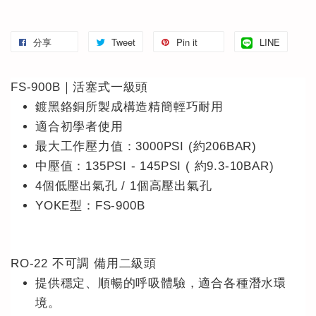
分享
Tweet
Pin it
LINE
FS-900B｜活塞式一級頭
鍍黑鉻銅所製成構造精簡輕巧耐用
適合初學者使用
最大工作壓力值：3000PSI (約206BAR)
中壓值：135PSI - 145PSI ( 約9.3-10BAR)
4個低壓出氣孔 / 1個高壓出氣孔
YOKE型：FS-900B
RO-22 不可調 備用二級頭
提供穩定、順暢的呼吸體驗，適合各種潛水環
境。