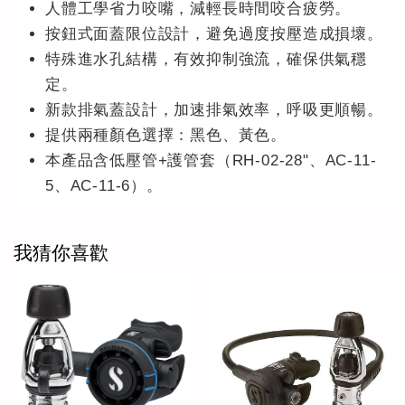
人體工學省力咬嘴，減輕長時間咬合疲勞。
按鈕式面蓋限位設計，避免過度按壓造成損壞。
特殊進水孔結構，有效抑制強流，確保供氣穩
定。
新款排氣蓋設計，加速排氣效率，呼吸更順暢。
提供兩種顏色選擇：黑色、黃色。
本產品含低壓管+護管套（RH-02-28"、AC-11-
5、AC-11-6）。
我猜你喜歡