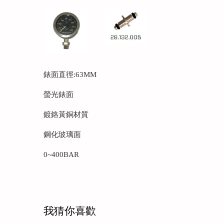
錶面直徑:63MM
螢光錶面
鍍鉻黃銅材質
鋼化玻璃面
0~400BAR
我猜你喜歡