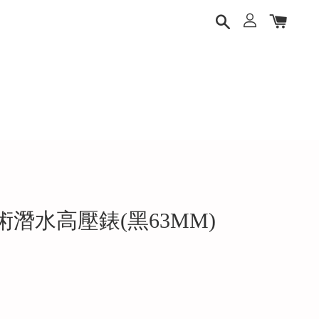
技術潛水高壓錶(黑63MM)