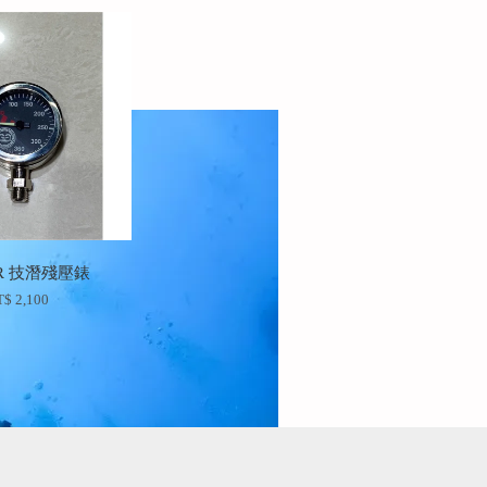
OR 技潛殘壓錶
$ 2,100