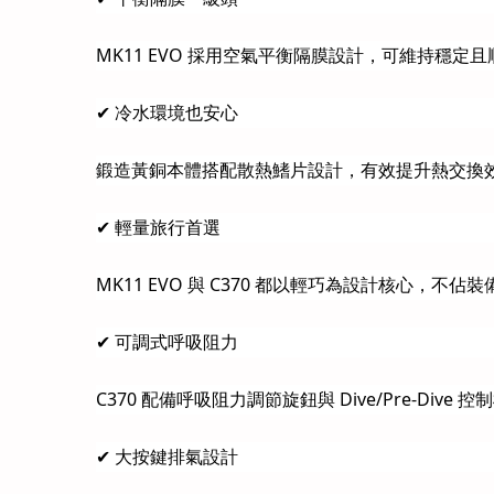
MK11 EVO 採用空氣平衡隔膜設計，可維持穩
✔ 冷水環境也安心
鍛造黃銅本體搭配散熱鰭片設計，有效提升熱交換效率
✔ 輕量旅行首選
MK11 EVO 與 C370 都以輕巧為設計核心，
✔ 可調式呼吸阻力
C370 配備呼吸阻力調節旋鈕與 Dive/Pre-D
✔ 大按鍵排氣設計