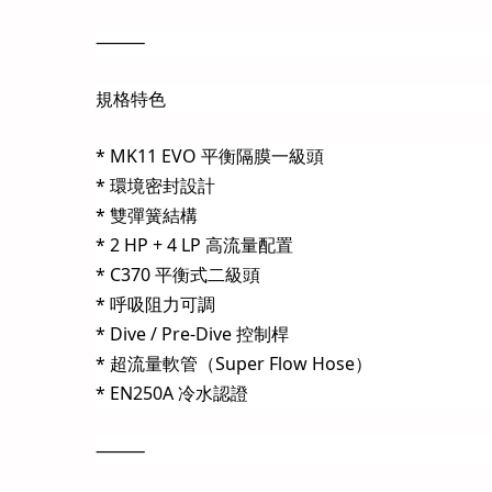
⸻
規格特色
* MK11 EVO 平衡隔膜一級頭
* 環境密封設計
* 雙彈簧結構
* 2 HP + 4 LP 高流量配置
* C370 平衡式二級頭
* 呼吸阻力可調
* Dive / Pre-Dive 控制桿
* 超流量軟管（Super Flow Hose）
* EN250A 冷水認證
⸻