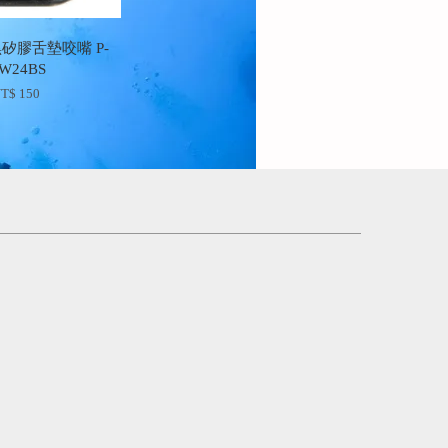
黑矽膠舌墊咬嘴 P-
W24BS
T$ 150