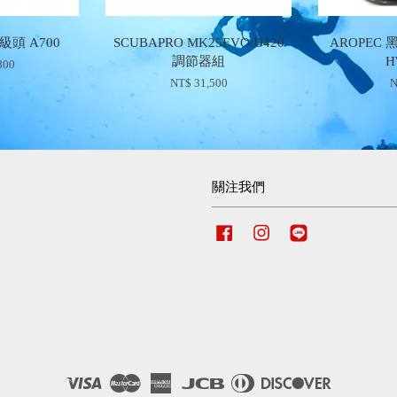
級頭 A700
SCUBAPRO MK25EVO/D420
AROPEC 
調節器組
H
800
NT$ 31,500
N
關注我們
Facebook
Instagram
Line
Visa
Master
American
JCB
Diners
Discover