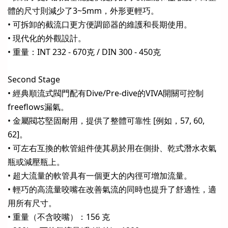
體的尺寸則減少了3~5mm，外形更輕巧。
• 可拆卸的截流口更方便調節器的維護和長期使用。
• 現代化的外觀設計。
• 重量：INT 232 - 670克 / DIN 300 - 450克
Second Stage
• 經典順流式閥門配有Dive/Pre-dive的VIVA開關可控制
freeflows漏氣。
• 金屬閥芯堅固耐用，提供了整體可靠性 [例如，57, 60,
62]。
• 可左右互換的軟管組件使其易於用在側掛、乾式潛水衣氣
瓶或減壓瓶上。
• 超大流量的軟管具有一個更大的內徑可增加流量。
• 輕巧的高流量咬嘴在改善氣流的同時也提升了舒適性，適
用所有尺寸。
• 重量（不含咬嘴）：156 克