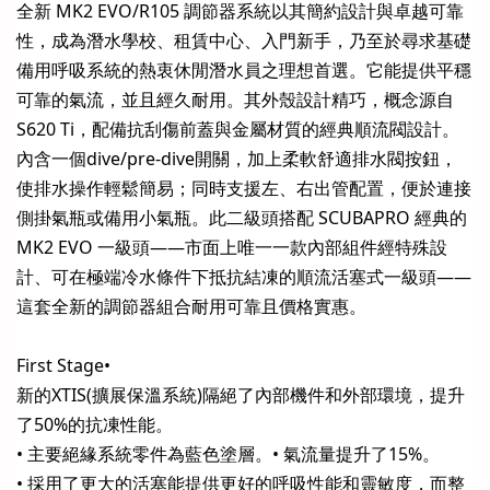
全新 MK2 EVO/R105 調節器系統以其簡約設計與卓越可靠
性，成為潛水學校、租賃中心、入門新手，乃至於尋求基礎
備用呼吸系統的熱衷休閒潛水員之理想首選。它能提供平穩
可靠的氣流，並且經久耐用。其外殼設計精巧，概念源自
S620 Ti，配備抗刮傷前蓋與金屬材質的經典順流閥設計。
內含一個dive/pre-dive開關，加上柔軟舒適排水閥按鈕，
使排水操作輕鬆簡易；同時支援左、右出管配置，便於連接
側掛氣瓶或備用小氣瓶。此二級頭搭配 SCUBAPRO 經典的
MK2 EVO 一級頭――市面上唯一一款內部組件經特殊設
計、可在極端冷水條件下抵抗結凍的順流活塞式一級頭――
這套全新的調節器組合耐用可靠且價格實惠。
First Stage•
新的XTIS(擴展保溫系統)隔絕了內部機件和外部環境，提升
了50%的抗凍性能。
• 主要絕緣系統零件為藍色塗層。• 氣流量提升了15%。
• 採用了更大的活塞能提供更好的呼吸性能和靈敏度，而整