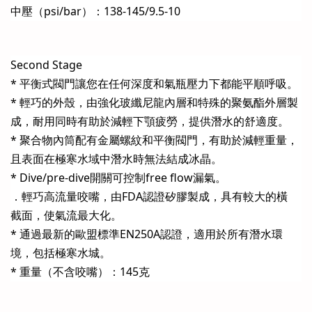
中壓（psi/bar）：138-145/9.5-10
Second Stage
* 平衡式閥門讓您在任何深度和氣瓶壓力下都能平順呼吸。
* 輕巧的外殼，由強化玻纖尼龍內層和特殊的聚氨酯外層製
成，耐用同時有助於減輕下顎疲勞，提供潛水的舒適度。
* 聚合物內筒配有金屬螺紋和平衡閥門，有助於減輕重量，
且表面在極寒水域中潛水時無法結成冰晶。
* Dive/pre-dive開關可控制free flow漏氣。
．輕巧高流量咬嘴，由FDA認證矽膠製成，具有較大的橫
截面，使氣流最大化。
* 通過最新的歐盟標準EN250A認證，適用於所有潛水環
境，包括極寒水城。
* 重量（不含咬嘴）：145克