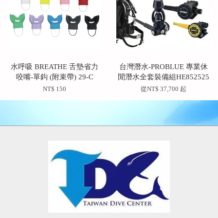
水呼吸 BREATHE 舌墊省力
台灣潛水-PROBLUE 專業休
咬嘴-單鈎 (附束帶) 29-C
閒潛水全套裝備組HE852525
NT$ 150
從
NT$ 37,700
起