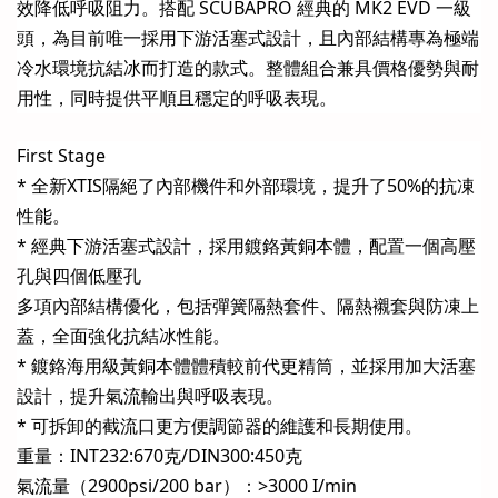
效降低呼吸阻力。搭配 SCUBAPRO 經典的 MK2 EVD 一級
頭，為目前唯一採用下游活塞式設計，且內部結構專為極端
冷水環境抗結冰而打造的款式。整體組合兼具價格優勢與耐
用性，同時提供平順且穩定的呼吸表現。
First Stage
* 全新XTIS隔絕了內部機件和外部環境，提升了50%的抗凍
性能。
* 經典下游活塞式設計，採用鍍鉻黃銅本體，配置一個高壓
孔與四個低壓孔
多項內部結構優化，包括彈簧隔熱套件、隔熱襯套與防凍上
蓋，全面強化抗結冰性能。
* 鍍鉻海用級黃銅本體體積較前代更精筒，並採用加大活塞
設計，提升氣流輸出與呼吸表現。
* 可拆卸的截流口更方便調節器的維護和長期使用。
重量：INT232:670克/DIN300:450克
氣流量（2900psi/200 bar）：>3000 I/min