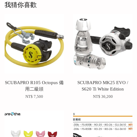
我猜你喜歡
SCUBAPRO R105 Octopus 備
SCUBAPRO MK25 EVO /
用二級頭
S620 Ti White Edition
NT$ 7,500
NT$ 36,200