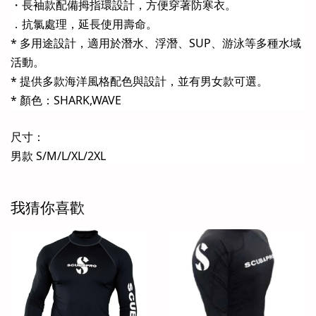
・長袖款配備拇指環設計，方便穿著防寒衣。
．抗氯處理，延長使用壽命。
* 多用途設計，適用於潛水、浮潛、SUP、游泳等多種水域
活動。
* 提供多款海洋風格配色與設計，並有男女款可選。
* 顏色：SHARK,WAVE
尺寸：
男款 S/M/L/XL/2XL
我猜你喜歡