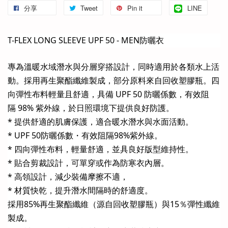
分享
Tweet
Pin it
LINE
T-FLEX LONG SLEEVE UPF 50 - MEN防曬衣
專為溫暖水域潛水與分層穿搭設計，同時適用於各類水上活
動。採用再生聚酯纖維製成，部分原料來自回收塑膠瓶。四
向彈性布料輕量且舒適，具備 UPF 50 防曬係數，有效阻
隔 98% 紫外線，於日照環境下提供良好防護。
* 提供舒適的肌膚保護，適合暖水潛水與水面活動。
* UPF 50防曬係數・有效阻隔98%紫外線。
* 四向彈性布料，輕量舒適，並具良好版型維持性。
* 貼合剪裁設計，可單穿或作為防寒衣內層。
* 高領設計，減少裝備摩擦不適，
* 材質快乾，提升潛水間隔時的舒適度。
採用85%再生聚酯纖維（源自回收塑膠瓶）與15％彈性纖維
製成。