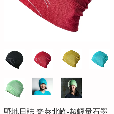
野地日誌 奇萊北峰-超輕量石墨