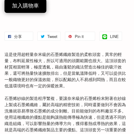
加入購物車
分享
Tweet
Pin it
LINE
這是使用超輕量奈米級的石墨烯纖維製造的柔軟頭套，異常的輕
量，布料延展性極大，所以可適用的頭圍範圍也很大。這頂頭套的
材質相當輕薄，極度透氣，藉由蓬鬆的織法營造出極佳的吸汗效
果，還可將熱量快速擴散排出，但是當氣溫降低時，又可以提供比
一般織物更好的保溫效能，所以配戴的人不易感到悶熱，而且在較
低溫環境時也有一定的保暖效果。
石墨烯紗線的製造程序繁複，要讓奈米級的石墨烯粉末附著在紗線
上製成石墨烯纖維，屬於高端的精密技術，同時還要做到不會因為
洗滌就容易導致石墨烯的成分剝離。目前能做到的布料廠並不多。
使用這種纖維的優點是能夠讓熱能傳導極為快速，但是透過不同的
織造組織，可以影響熱量的傳導方向，獲得蓄熱或導熱的效果，這
就是高端的石墨烯纖維製品主要的優點。這頂頭套另一項重要的優