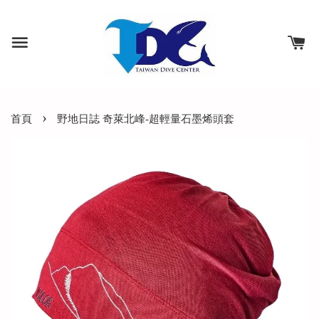
›
首頁
野地日誌 奇萊北峰-超輕量石墨烯頭套