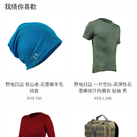
我猜你喜歡
野地日誌 登山者-石墨烯羊毛
野地日誌 一片空白-高彈性石
頭套
墨烯排汗內層衣 短袖 男
NT$ 700
NT$ 1,300