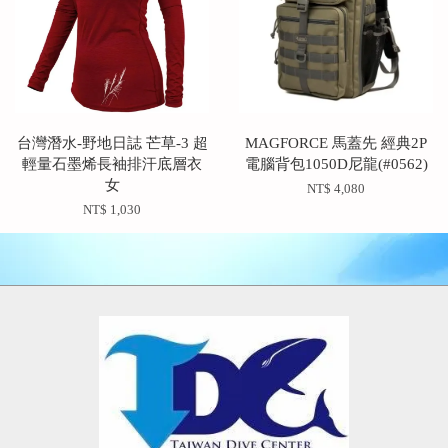
台灣潛水-野地日誌 芒草-3 超
MAGFORCE 馬蓋先 經典2P
輕量石墨烯長袖排汗底層衣
電腦背包1050D尼龍(#0562)
女
NT$ 4,080
NT$ 1,030