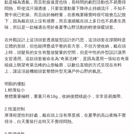
點是極為透氣，而且乾燥速度也快，長時間的劇烈活動也不易覺得
悶熱，即使流汗濕透後，只要當運動量下降停止持續流汗，不知不
覺中就已乾燥。而且由於極輕量，在夜晚要睡覺時很可能會忘記脫
下，因為戴在頭上沒有感覺，而且連續戴在頭上多日也不易產生異
味，所以是一款極適合用於春夏季山野活動的輕便保暖頭套。
在外觀設計上這頂頭套透過版型設計的巧思，這頂頭套在撐開時是
立體的形狀，但也能擇疊成平整的長方形，不但方便收納，戴在頭
上時，頭髮長的女生有盤放髮量的空間，但是中性的外型設計讓男
女皆適用。這款頭套被命名為“奇萊北峰”，是因為選用一張站在奇萊
稜線上眺望奇萊北峰的山形輪廓，以數位直噴的方式呈現在布料
上，讓這頂超機能頭套整體外型充滿戶外山野的氣息。
明顯的優點
1.輕薄短小
整體重量極輕，重量只有18g，收納後體積超小，非常容易攜帶。
2.恆溫控制
厚薄程度恰到好處，戴在頭上沒有厚度感，在夏季的高山夜晚不覺
得冷，白天重裝行走時又不覺得悶熱。