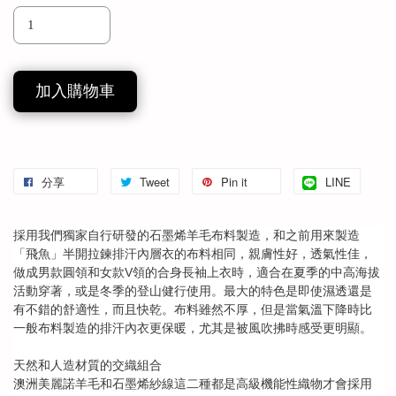
加入購物車
分享
Tweet
Pin it
LINE
採用我們獨家自行研發的石墨烯羊毛布料製造，和之前用來製造
「飛魚」半開拉鍊排汗內層衣的布料相同，親膚性好，透氣性佳，
做成男款圓領和女款
V
領的合身長袖上衣時，適合在夏季的中高海拔
活動穿著，或是冬季的登山健行使用。最大的特色是即使濕透還是
有不錯的舒適性，而且快乾。布料雖然不厚，但是當氣溫下降時比
一般布料製造的排汗內衣更保暖，尤其是被風吹拂時感受更明顯。
天然和人造材質的交織組合
澳洲美麗諾羊毛和石墨烯紗線這二種都是高級機能性織物才會採用