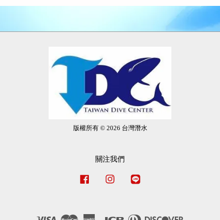
版權所有 © 2026 台灣潛水
關注我們
Facebook
Instagram
Line
Visa
Master
American
JCB
Diners
Discover