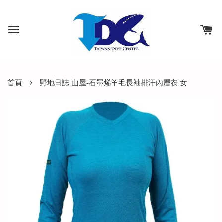
›
首頁
野地日誌 山屋-石墨烯羊毛長袖排汗內層衣 女