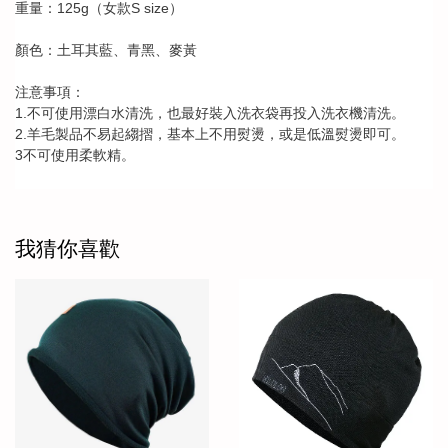
125g
S size
重量：
（女款
）
顏色：土耳其藍、青黑、麥黃
注意事項：
1.
不可使用漂白水清洗，也最好裝入洗衣袋再投入洗衣機清洗。
2.
羊毛製品不易起縐摺，基本上不用熨燙，或是低溫熨燙即可。
3
不可使用柔軟精。
我猜你喜歡