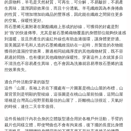
的原物料，羊毛是天然材質，可再生，可分解，不易皺折，不易產
生異味，溫溼調節效果佳，而且十分透氣。羊毛纖維因為本身捲曲
的性質，可增加增加紡織品的豐厚感，因此能在纖維之間留住更多
的空氣，保暖性更好。
而石墨烯元素附著在聚酯纖維上形成的紗線，可獲得的好處是對
於
“
熱
”
的快速傳導。尤其是被石墨烯織物覆蓋的身體部位能夠快速感
到溫暖，並且所產生的遠紅外線也有助血液循環，讓身體更舒適。
當美麗諾羊毛和人造的石墨烯纖維混紡在一起時，所製造的衣物能
獲得的溫濕控管效果，勝過相同組織厚度的其他織物材質，既不容
易過於悶熱，也有優於其他織物的保暖性。穿著這件上衣就算多日
不清洗也不容易產生異味，也不會因為洗滌就容易導致石墨烯的溫
控效果喪失。
適合戶外活動穿著的版型
這件「山屋」長袖上衣在下擺處有一片圖案是桃山山屋的布標，山
屋背景則是明顯的聖稜線，這張圖是在桃山山屋前拍攝，這間山屋
堪稱是台灣高山視野景觀最佳的山屋了，距離桃山頂很近，天氣好
的時候，連住二天非常值得。
這件長袖排汗內衣合身的立體版型適合用於各種戶外活動，手臂的
裁片也同樣立體，即使彎曲也不會有拘束感，後下擺的長度比身體