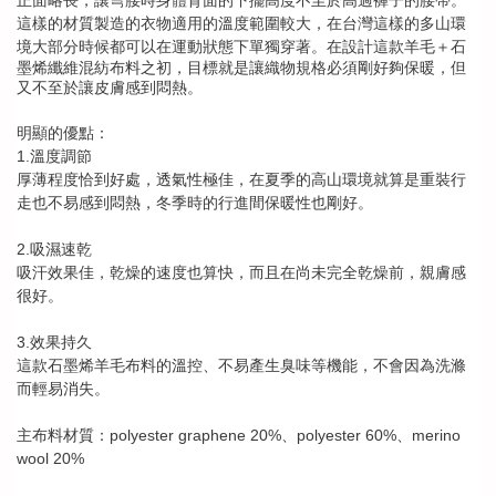
正面略長，讓彎腰時身體背面的下擺高度不至於高過褲子的腰帶。
這樣的材質製造的衣物適用的溫度範圍較大，在台灣這樣的多山環
境大部分時候都可以在運動狀態下單獨穿著。
在設計這款羊毛＋石
墨烯纖維混紡布料之初，目標就是讓織物規格必須剛好夠保暖，但
又不至於讓皮膚感到悶熱。
明顯的優點：
1.
溫度調節
厚薄程度恰到好處，透氣性極佳，在夏季的高山環境就算是重裝行
走也不易感到悶熱，冬季時的行進間保暖性也剛好。
2.
吸濕速乾
吸汗效果佳，乾燥的速度也算快，而且在尚未完全乾燥前，親膚感
很好。
3.
效果持久
這款石墨烯羊毛布料的溫控、不易產生臭味等機能，不會因為洗滌
而輕易消失。
polyester graphene 20%
polyester 60%
merino
主布料材質：
、
、
wool 20%