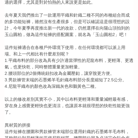
適的選擇，尤其是對於怕熱的人來說更是如此。
去年夏天我們推出了一款運用平織和針織二種不同的布種組合而成
的多功能短褲，雖然沒有生產很多，但是可以確認這是很理想的設
計，今年夏季再度推出新一代的改款，仍然選擇在向陽山頂拍到的
玉山圓柏，做為這件短褲的搭配圖案，就名為「玉山圓柏2」吧！
這件短褲適合在各種戶外環境下使用，在任何環境都可以派上用
場。和上一代相比有什麼差別呢？
1.平織布料的部分改為具有少許適當彈性的尼龍布料，更輕薄、更透
氣，也更快乾，同時整體重量更加輕量。
2.腰頭部位的2個傳統鈕扣改為金屬壓釦，讓穿脫更方便。
3.男款褲管末端的石墨烯羊毛針織布料部分長度縮短了2.5公分。
4.尼龍平織布的顏色改為深鐵灰色和鵝黃色二種。
以上的修改差別其實不小，其中以布料更輕薄和重量減輕最有感，
穿在身上感覺更輕快也更清涼，也讓原本就很理想的快乾性能更強
了。
異材質的拼接
這件短褲在腰圍和男款褲管末端部位選用針織的石墨烯羊毛布料，