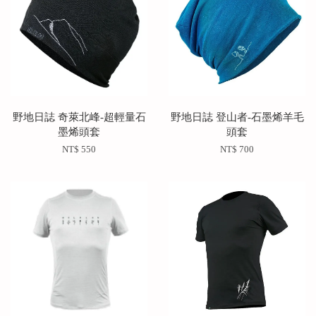
野地日誌 奇萊北峰-超輕量石
野地日誌 登山者-石墨烯羊毛
墨烯頭套
頭套
NT$ 550
NT$ 700