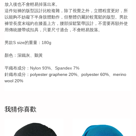
放入後也不會輕易掉落出來。
這件短褲的版型設計比較複雜，除了視覺之外，立體程度更好，所
以能夠不妨礙下半身肢體動作，但整體仍屬於較寬鬆的版型。男款
褲管長度末端約在膝蓋上方，腰部採鬆緊帶設計，不需要再額外使
用傳統腰帶或扣具，只要尺寸適合，不會輕易脫落。
男款S size的重量：180g
顏色：深鐵灰、鵝黃
平織布成分：Nylon 93%、Spandex 7%
針織布成分：
polyester graphene 20%
polyester 60%
merino
、
、
wool 20%
我猜你喜歡