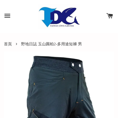
›
首頁
野地日誌 玉山圓柏2-多用途短褲 男