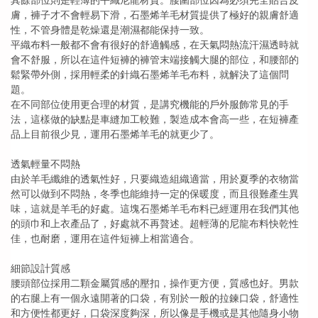
其餘部位則是輕薄的平織尼龍材質。腰圍部位因為必須完全貼合皮
膚，褲子才不會輕易下滑，石墨烯羊毛材質提供了極好的親膚舒適
性，不管身體是乾燥還是潮濕都能保持一致。
平織布料一般都不會有很好的舒適觸感，在天氣悶熱流汗濕透時就
會不舒服，所以在這件短褲的褲管末端接觸大腿的部位，和腰部的
鬆緊帶外側，採用輕柔的針織石墨烯羊毛布料，就解決了這個問
題。
在不同部位使用更合理的材質，是講究機能的戶外服飾常見的手
法，這樣做的缺點是車縫加工較難，製造成本會高一些，在短褲產
品上目前很少見，運用石墨烯羊毛的就更少了。
透氣輕量不悶熱
由於羊毛纖維的透氣性好，只要織造組織適當，用於夏季的衣物當
然可以做到不悶熱，冬季也能維持一定的保暖度，而且很難產生異
味，這就是羊毛的好處。這塊石墨烯羊毛布料已經運用在我們其他
的頭巾和上衣產品了，好處就不再贅述。超輕薄的尼龍布料快乾性
佳，也耐磨，運用在這件短褲上相當適合。
細節設計質感
腰頭部位採用二顆金屬質感的壓扣，操作更方便，質感也好。男款
的右腿上有一個永遠開著的口袋，有別於一般的拉鍊口袋，舒適性
和方便性都更好，口袋深度夠深，所以像是手機或是其他隨身小物