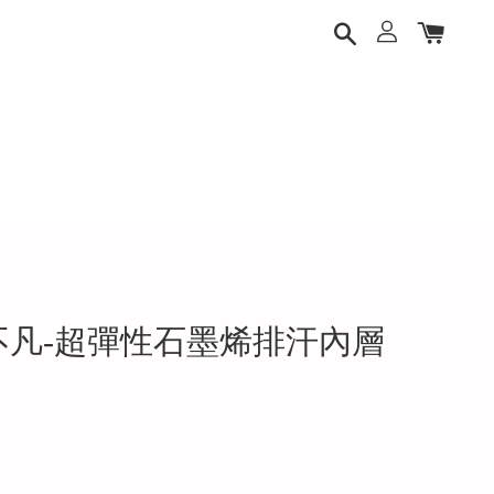
不凡-超彈性石墨烯排汗內層