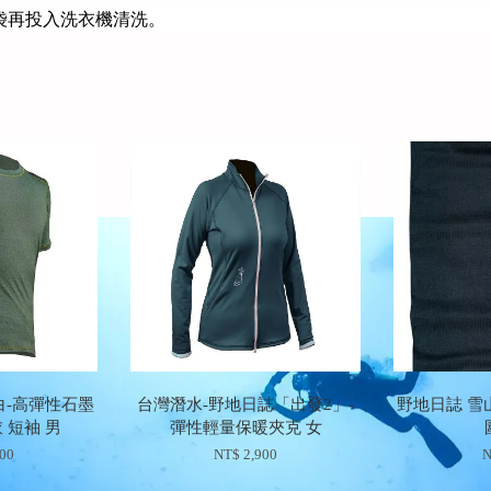
袋再投入洗衣機清洗。
白-高彈性石墨
台灣潛水-野地日誌「出發2」-
野地日誌 雪
 短袖 男
彈性輕量保暖夾克 女
300
NT$ 2,900
N