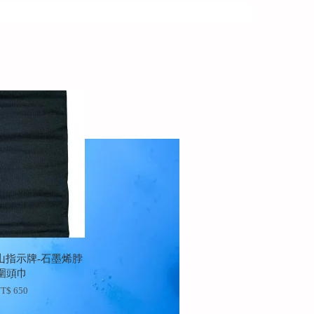
山指示牌-石墨烯脖
圍頭巾
T$ 650