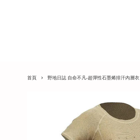
›
首頁
野地日誌 自命不凡-超彈性石墨烯排汗內層衣 