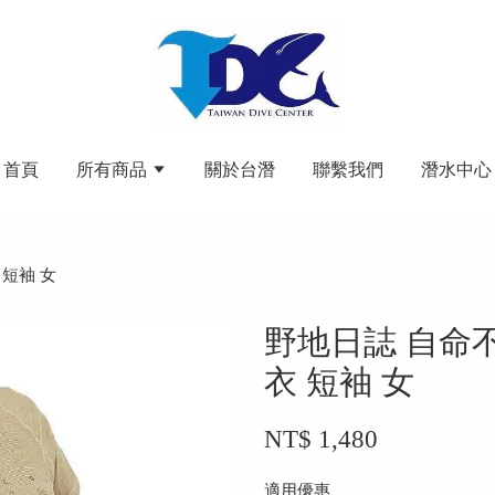
首頁
所有商品
關於台潛
聯繫我們
潛水中心
短袖 女
野地日誌 自命
衣 短袖 女
NT$ 1,480
適用優惠