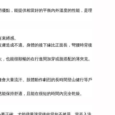
切優點，能提供相當好的平衡內外溫度的性能，是理
有束縛感。
皮膚造成不適。身體的後下緣比正面長，彎腰時背後
大，也能很順暢的在行進間加穿或脫搭配的薄夾克。
種會大量流汗、肢體動作劇烈的長時間登山健行等戶
然能保持舒適，且能在很短的時間內完全乾燥。
心要正確，才能儘量讓背後的背包不搖晃。當丟入洗