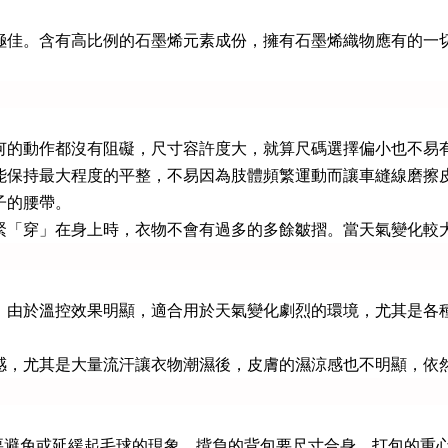
極佳。含有高比例的石墨烯元素成份，擁有石墨烯織物應有的一
何的動作都沒有阻礙，尺寸容許度大，就算尺碼選擇偏小也不易
能保持最大程度的平整，不易因為肢體頻繁運動而讓車縫線磨擦
子的腰帶。
緊「穿」在身上時，衣物不會有過多的多餘皺摺。當天氣變化較
。由於溫控效果明顯，適合用於天氣變化劇烈的環境，尤其是各
感，尤其是大量流汗讓衣物潮濕後，皮膚的濕涼感也不明顯，依
以要避免或延緩起毛球的現象，揹負的背包要尺寸合身，打包的重