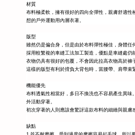
材質
布料極柔軟，擁有很好的四向全彈性，親膚舒適性
想的戶外運動用內層衣著。
版型
雖然仍是偏合身，但是由於布料彈性極佳，身體任
採用較繁複的車縫工法加工製造，優點是車縫處仍
衣物仍具有很好的包覆，不會因此拉高衣物高於褲
這樣的版型有利於揹負大背包時，當腰帶、肩帶束
機能優先
布料透氣性相當好，多日不換洗也不容易產生異味
外活動穿著。
初次穿著的人則應該會驚訝這款布料的細緻與親膚
缺點
1.並不耐磨擦，受到過度的摩擦容易起毛球，所