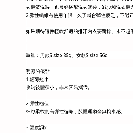
衣機清洗時，也最好搭配洗衣網袋，減少和洗衣機
2.彈性纖維有使用年限，久了就會彈性疲乏，不過
如果期待這件輕軟舒適的排汗內衣要耐操、永不起
重量：男款S size 85g、女款S size 56g
明顯的優點：
1.輕薄短小
收納後體積小，非常容易攜帶。
2.彈性極佳
細緻柔軟的高彈性編織，肢體運動全無拘束感。
3.溫度調節