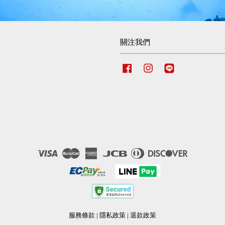
關注我們
Facebook
Instagram
Line
Visa
Master
American
JCB
Diners
Discover
Express
Club
服務條款
|
隱私政策
|
退款政策