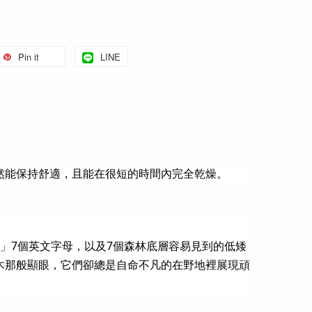
Pin it
LINE
然能保持舒適，且能在很短的時間內完全乾燥。
G」7個英文字母，以及7個森林底層容易見到的低矮
木那般顯眼，它們卻總是自命不凡的在野地裡展現頑