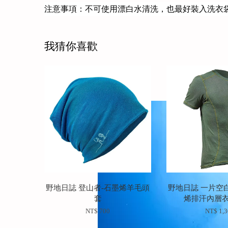
注意事項：不可使用漂白水清洗，也最好裝入洗衣
我猜你喜歡
野地日誌 登山者-石墨烯羊毛頭
野地日誌 一片空
套
烯排汗內層衣
NT$ 700
NT$ 1,