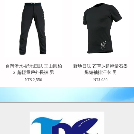
台灣潛水-野地日誌 玉山圓柏
野地日誌 芒草3-超輕量石墨
2-超輕量戶外長褲 男
烯短袖排汗衣 男
NT$ 2,550
NT$ 980