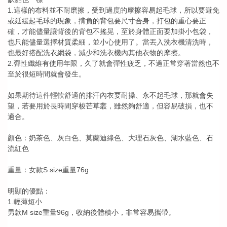
1.這樣的布料並不耐磨擦，受到過度的摩擦容易起毛球，所以要避免
或延緩起毛球的現象，揹負的背包要尺寸合身，打包的重心要正
確，才能儘量讓背後的背包不搖晃，至於身體正面要加掛小包袋，
也只能儘量選擇材質柔細，並小心使用了。當丟入洗衣機清洗時，
也最好搭配洗衣網袋，減少和洗衣機內其他衣物的摩擦。
2.彈性纖維有使用年限，久了就會彈性疲乏，不過正常穿著當然也不
至於很短時間就會發生。
如果期待這件輕軟舒適的排汗內衣要耐操、永不起毛球，那就會失
望，若要用於長時間穿梭芒草叢，雖然夠舒適，但容易破損，也不
適合。
顏色：奶茶色、灰白色、莫蘭迪綠色、大理石灰色、湖水藍色、石
流紅色
重量：女款S size重量76g
明顯的優點：
1.輕薄短小
男款M size重量96g，收納後體積小，非常容易攜帶。