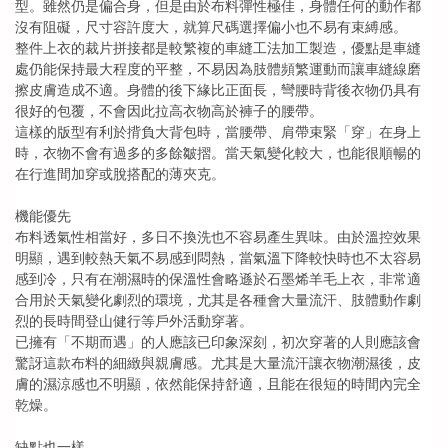
型。雖然仍是偏合身，但是由於布料彈性極佳，身體任何的動作都
沒有阻礙，尺寸容許度大，就算尺碼選擇偏小也不易有束縛感。
整件上衣的裁片拼接都是較繁複的車縫工法加工製造，優點是車縫
處仍能保持最大程度的平整，不易因為肢體頻繁運動而讓車縫線磨
擦皮膚造成不適。身體的後下緣比正面長，彎腰時背後衣物仍具有
很好的包覆，不會因此拉高衣物高於褲子的腰帶。
這樣的版型有利於揹負大背包時，當腰帶、肩帶束緊「穿」在身上
時，衣物不會有過多的多餘皺摺。當天氣變化較大，也能很順暢的
在行進間加穿或脫搭配的薄夾克。
機能優先
布料透氣性相當好，多日不換洗也不容易產生異味。由於溫控效果
明顯，遇到較熱天氣不易感到悶熱，當氣溫下降較快時也不太容易
感到冷，只有在潮濕時的保溫性會略遜於石墨烯羊毛上衣，非常適
合用於天氣變化劇烈的環境，尤其是各種會大量流汗、肢體動作劇
烈的長時間登山健行等戶外活動穿著。
已擁有「不期而遇」的人應該已印象深刻，初次穿著的人則應該會
驚訝這款布料的細緻與親膚感。尤其是大量流汗讓衣物潮濕後，皮
膚的濕涼感也不明顯，依然能保持舒適，且能在很短的時間內完全
乾燥。
缺點也一樣