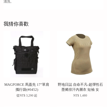
清洗。
我猜你喜歡
MAGFORCE 馬蓋先 17"單肩
野地日誌 自命不凡-超彈性石
攜行袋(#0452)
墨烯排汗內層衣 短袖 女
從
NT$ 3,290
起
NT$ 1,480