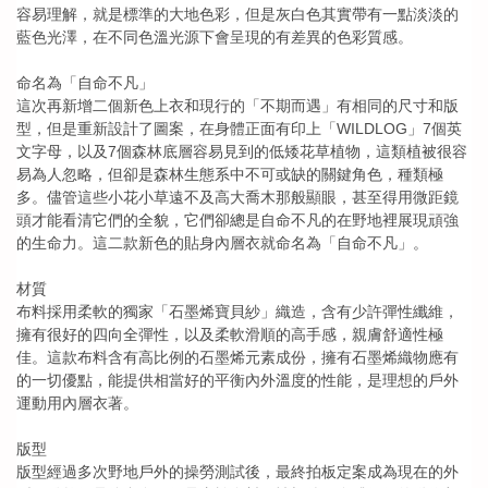
容易理解，就是標準的大地色彩，但是灰白色其實帶有一點淡淡的
藍色光澤，在不同色溫光源下會呈現的有差異的色彩質感。
命名為「自命不凡」
這次再新增二個新色上衣和現行的「不期而遇」有相同的尺寸和版
型，但是重新設計了圖案，在身體正面有印上「WILDLOG」7個英
文字母，以及7個森林底層容易見到的低矮花草植物，這類植被很容
易為人忽略，但卻是森林生態系中不可或缺的關鍵角色，種類極
多。儘管這些小花小草遠不及高大喬木那般顯眼，甚至得用微距鏡
頭才能看清它們的全貌，它們卻總是自命不凡的在野地裡展現頑強
的生命力。這二款新色的貼身內層衣就命名為「自命不凡」。
材質
布料採用柔軟的獨家「石墨烯寶貝紗」織造，含有少許彈性纖維，
擁有很好的四向全彈性，以及柔軟滑順的高手感，親膚舒適性極
佳。這款布料含有高比例的石墨烯元素成份，擁有石墨烯織物應有
的一切優點，能提供相當好的平衡內外溫度的性能，是理想的戶外
運動用內層衣著。
版型
版型經過多次野地戶外的操勞測試後，最終拍板定案成為現在的外