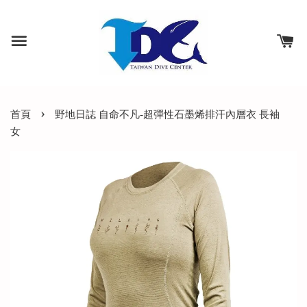
›
首頁
野地日誌 自命不凡-超彈性石墨烯排汗內層衣 長袖
女