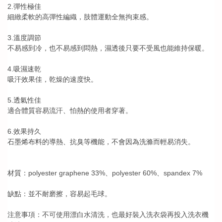
2.彈性極佳
細緻柔軟的高彈性編織，肢體運動全無拘束感。
3.溫度調節
不易感到冷，也不易感到悶熱，濕透後只要不受風也能維持保暖。
4.吸濕速乾
吸汗效果佳，乾燥的速度快。
5.透氣性佳
適合體質容易流汗、怕熱的使用者穿著。
6.效果持久
石墨烯布料的導熱、抗臭等機能，不會因為洗滌而輕易消失。
材質：polyester graphene 33%、polyester 60%、spandex 7%
缺點：並不耐磨擦，容易起毛球。
注意事項：不可使用漂白水清洗，也最好裝入洗衣袋再投入洗衣機