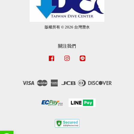
版權所有 © 2026 台灣潛水
關注我們
Facebook
Instagram
Line
Visa
Master
American
JCB
Diners
Discover
Express
Club