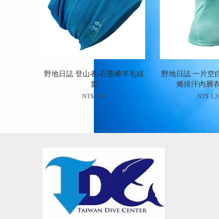
野地日誌 登山者-石墨烯羊毛頭
野地日誌 一片空
套
烯排汗內層衣
NT$ 700
NT$ 1,