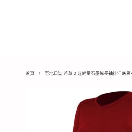
›
首頁
野地日誌 芒草-2 超輕量石墨烯長袖排汗底層