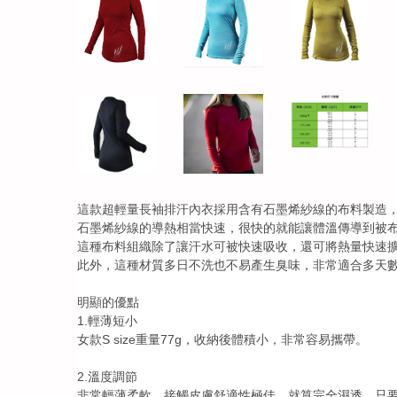
這款超輕量長袖排汗內衣採用含有石墨烯紗線的布料製造
石墨烯紗線的導熱相當快速，很快的就能讓體溫傳導到被
這種布料組織除了讓汗水可被快速吸收，還可將熱量快速
此外，這種材質多日不洗也不易產生臭味，非常適合多天
明顯的優點
1.輕薄短小
女款S size重量77g，收納後體積小，非常容易攜帶。
2.溫度調節
非常輕薄柔軟，接觸皮膚舒適性極佳，就算完全濕透，只