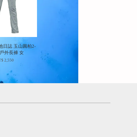
地日誌 玉山圓柏2-
戶外長褲 女
$ 2,550