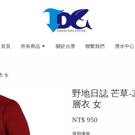
首頁
所有商品
關於台潛
聯繫我們
潛水中心
衣 女
野地日誌 芒草
層衣 女
NT$ 950
適用優惠