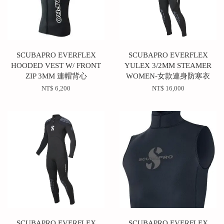
SCUBAPRO EVERFLEX
SCUBAPRO EVERFLEX
HOODED VEST W/ FRONT
YULEX 3/2MM STEAMER
ZIP 3MM 連帽背心
WOMEN-女款連身防寒衣
NT$ 6,200
NT$ 16,000
SCUBAPRO EVERFLEX
SCUBAPRO EVERFLEX