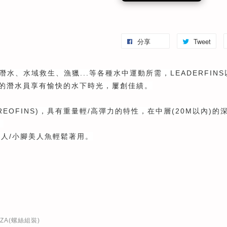
分享
Tweet
水、水域救生、漁獵...等各種水中運動所需，LEADERFIN
度的潛水員享有愉快的水下時光，屢創佳績。
EREOFINS)，具有重量輕/高彈力的特性，在中層(20M以內
。
海人/小腳美人魚輕鬆著用。
RZA(螺絲組裝)