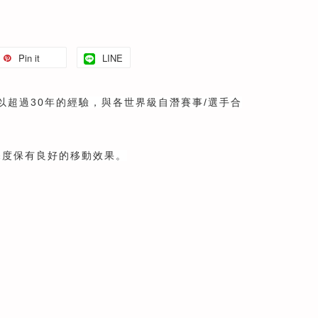
Pin it
LINE
S以超過30年的經驗，與各世界級自潛賽事/選手合
)的深度保有良好的移動效果。