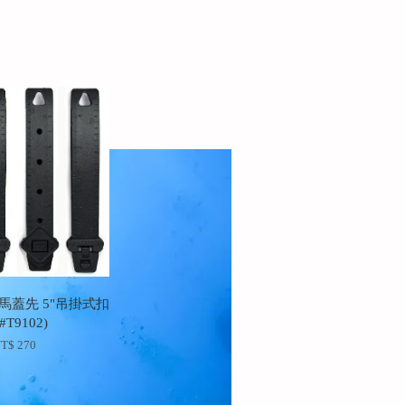
 馬蓋先 5"吊掛式扣
#T9102)
T$ 270