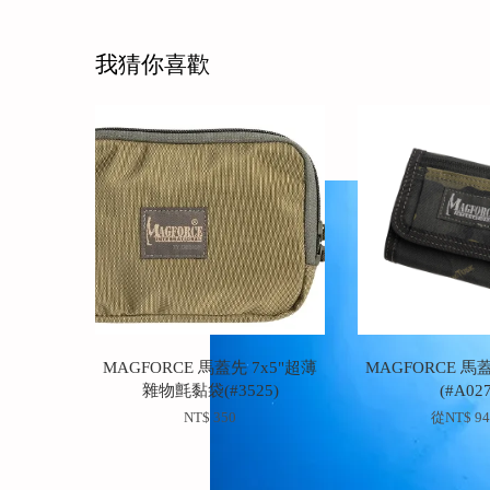
我猜你喜歡
MAGFORCE 馬蓋先 7x5"超薄
MAGFORCE 馬
雜物氈黏袋(#3525)
(#A027
NT$ 350
從
NT$ 9