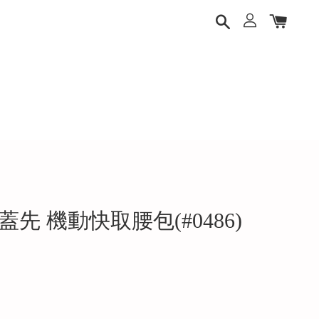
馬蓋先 機動快取腰包(#0486)