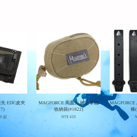
蓋先 EDC皮夾
MAGFORCE 馬蓋先 鑰匙零錢
MAGFORCE
7)
收納袋(#1822)
條(
40
起
NT$ 420
N