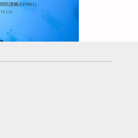
防護蠟(#T9801)
T$ 230