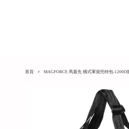
›
首頁
MAGFORCE 馬蓋先 橫式軍規托特包-1200D膠注