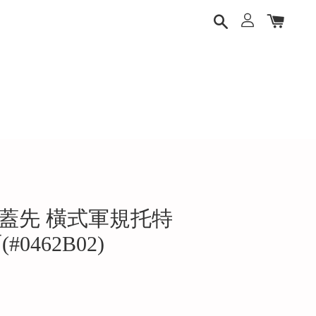
 馬蓋先 橫式軍規托特
#0462B02)