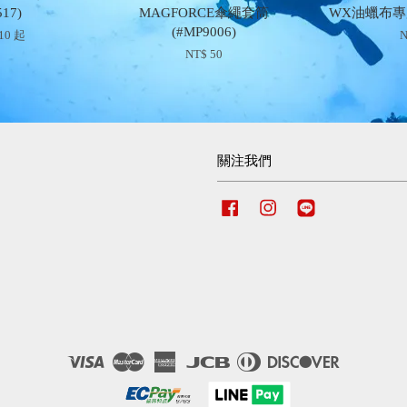
17)
MAGFORCE傘繩套筒
WX油蠟布專用
(#MP9006)
610
起
N
NT$ 50
關注我們
Facebook
Instagram
Line
Visa
Master
American
JCB
Diners
Discover
Express
Club