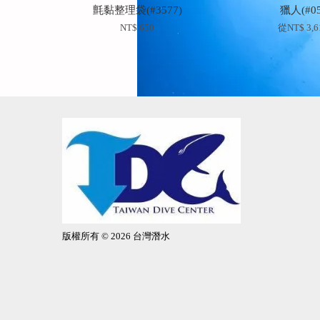
氈黏整理袋(#3577)
獵人(#05
NT$ 650
從
NT$ 3,
版權所有 © 2026 台灣潛水