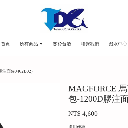
首頁
所有商品
關於台潛
聯繫我們
潛水中心
面(#0462B02)
MAGFORCE
包-1200D膠注面(
NT$ 4,600
適用優惠