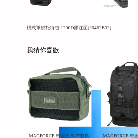
橫式軍規托特包-1200D膠注面(#0462B02)
我猜你喜歡
MAGFORCE 馬蓋先 5x7"雙軌
MAGFORCE 