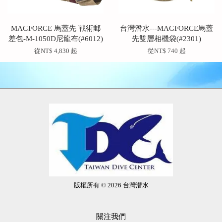
MAGFORCE 馬蓋先 戰術郵
台灣潛水---MAGFORCE馬蓋
差包-M-1050D尼龍布(#6012)
先雙層相機袋(#2301)
從
NT$ 4,830
起
從
NT$ 740
起
版權所有 © 2026 台灣潛水
關注我們