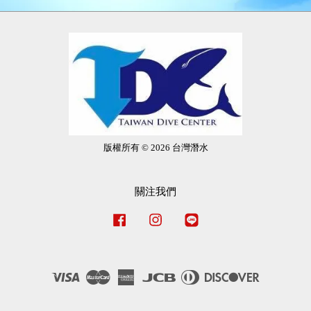
版權所有 © 2026 台灣潛水
關注我們
Facebook
Instagram
Line
Visa
Master
American
JCB
Diners
Discover
Express
Club