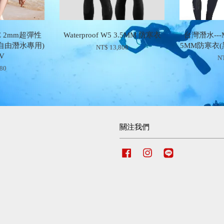
E 2mm超彈性
Waterproof W5 3.5MM 防寒衣
台灣潛水---M
自由潛水專用)
5MM防寒衣
NT$ 13,800
BV
NT
980
關注我們
Facebook
Instagram
Line