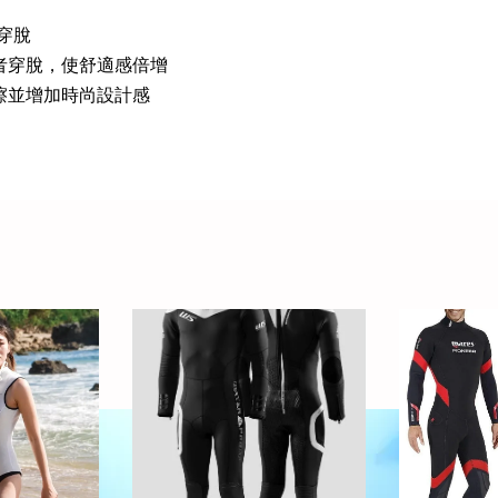
者穿脫
者穿脫，使舒適感倍增
擦並增加時尚設計感