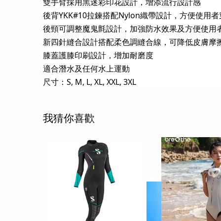
雙手臂採用黑迷彩印花設計，增添流行設計感
後背YKK#10拉鍊搭配Nylon織帶設計，方便使用
後頸可調整魔鬼氈設計，加強防水效果及方便使用
新四針縫合設計搭配柔色調縫合線，可降低皮膚摩
膝蓋護膝印刷設計，增加耐磨度
適合潛水及任何水上運動
尺寸：S, M, L, XL, XXL, 3XL
我猜你喜歡