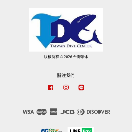
版權所有 © 2026 台灣潛水
關注我們
Facebook
Instagram
Line
Visa
Master
American
JCB
Diners
Discover
Express
Club