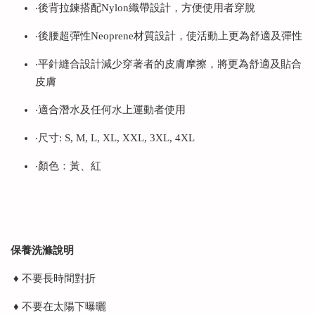
‧後背拉鍊搭配Nylon織帶設計，方便使用者穿脫
‧後腰超彈性Neoprene材質設計，使活動上更為舒適及彈性
‧平針縫合設計減少穿著者的皮膚摩擦，將更為舒適及貼合
皮膚
‧適合潛水及任何水上運動者使用
‧尺寸: S, M, L, XL, XXL, 3XL, 4XL
‧顏色：黃、紅
保養洗滌說明
♦ 不要長時間對折
♦ 不要在太陽下曝曬