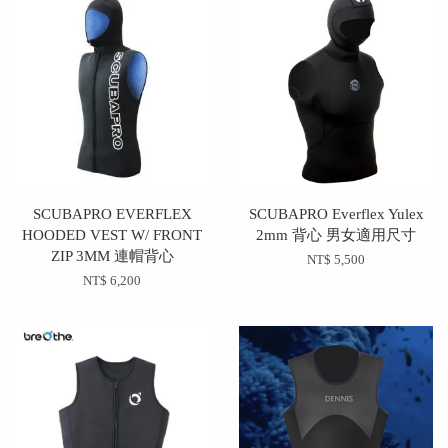
SCUBAPRO EVERFLEX
SCUBAPRO Everflex Yulex
HOODED VEST W/ FRONT
2mm 背心 男女適用尺寸
ZIP 3MM 連帽背心
NT$ 5,500
NT$ 6,200