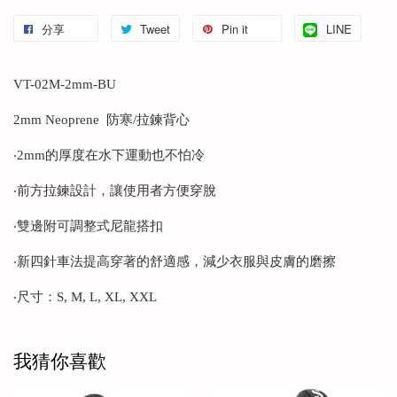
分享
Tweet
Pin it
LINE
VT-02M-2mm-BU
2mm Neoprene 防寒/拉鍊背心
‧2mm的厚度在水下運動也不怕冷
‧前方拉鍊設計，讓使用者方便穿脫
‧雙邊附可調整式尼龍搭扣
‧新四針車法提高穿著的舒適感，減少衣服與皮膚的磨擦
‧尺寸：S, M, L, XL, XXL
我猜你喜歡