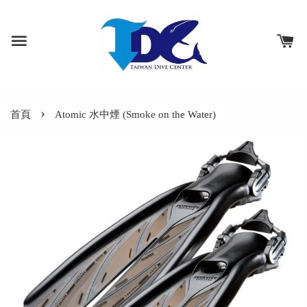
›
首頁
Atomic 水中煙 (Smoke on the Water)