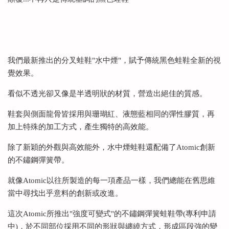
我們最新推出的分叉蛙鞋"水中煙"，賦予傳統黑色蛙鞋全新的視
覺效果。
看似不透光卻又像是半透明狀的材質，營造出絕佳的質感。
鞋套與側面龍骨皆採用與珊瑚紅、液態藍相同的彈性膠質，再
加上特殊的加工方式，產生獨特的高效能。
除了新穎的外觀與高效能外，水中煙蛙鞋還配備了Atomic創新
的不鏽鋼彈簧帶。
就像Atomic以往所製造的每一項產品一樣，我們總能在舊思維
當中尋找出乎意料的創新或改進。
這次Atomic所推出"強度可變式"的不鏽鋼彈簧蛙鞋帶(專利申請
中)，於不同部位採用不同的形狀與纏繞方式，形成區段強的變