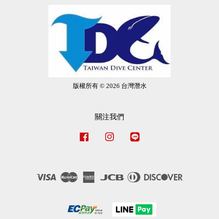
版權所有 © 2026 台灣潛水
關注我們
Facebook
Instagram
Line
Visa
Master
American
JCB
Diners
Discover
Express
Club