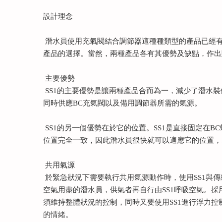
設計理念
潛水員使用充氣閥結合調節器這種種類型的產品已經有
產品的選擇。當然，兩種產品各有其優勢及缺點，作出
主要優勢
SS1的主要優勢是讓兩種產品合而為一，減少了潛水
同時供應BC充氣閥以及備用調節器所需的氣源。
SS1的另一個優勢在於它的位置。SS1是直接固定在
位置完全一致，因此潛水員很快就可以適應它的位置，
共用氣源
於緊急狀況下需要執行共用氣源動作時，使用SS1與
空氣用盡的潛水員，供氣者再自行由SS1呼吸空氣。採
須維持整體狀況的控制，同時又要使用SS1進行浮力
的情緒。