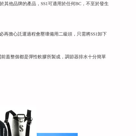
於其他品牌的產品，SS1可適用於任何BC，不至於發生
必再擔心託運過程會壓壞備用二級頭，只需將SS1卸下
水閥前蓋整個都是彈性軟膠所製成，調節器排水十分簡單