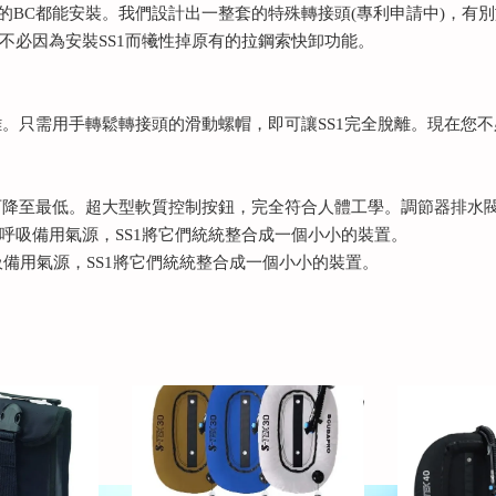
的BC都能安裝。我們設計出一整套的特殊轉接頭(專利申請中)，有別
不必因為安裝SS1而犧性掉原有的拉鋼索快卸功能。
離。只需用手轉鬆轉接頭的滑動螺帽，即可讓SS1完全脫離。現在您不
阻力可降至最低。超大型軟質控制按鈕，完全符合人體工學。調節器排
呼吸備用氣源，SS1將它們統統整合成一個小小的裝置。
備用氣源，SS1將它們統統整合成一個小小的裝置。