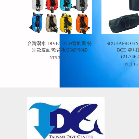
台灣潛水-DIVE1 BCD背氣囊 特
SCUBAPRO HY
別款皮面/軟背板/25磅/30磅
BCD 專
（21.746
NT$ 31,000
NT$ 1,