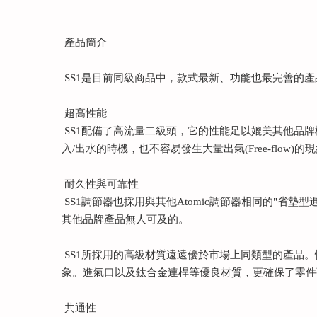
產品簡介
SS1是目前同級商品中，款式最新、功能也最完善的
超高性能
SS1配備了高流量二級頭，它的性能足以媲美其他品
入/出水的時機，也不容易發生大量出氣(Free-flo
耐久性與可靠性
SS1調節器也採用與其他Atomic調節器相同的"
其他品牌產品無人可及的。
SS1所採用的高級材質遠遠優於市場上同類型的產品
象。進氣口以及鈦合金連桿等優良材質，更確保了零件
共通性