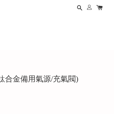
 TI (鈦合金備用氣源/充氣閥)