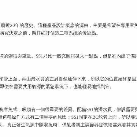
將近20年的歷史。這種產品設計概念的源由，主要是希望在專用章
購買決定之前，應仔細評估這二種系統的優缺點。
裝備的體積與重量。SS1只比一般充閥稍微大一點點，但是卻內建了
BC蛇管上面，再由潛水員的左肩自然延伸下來，所以它的位置始終是
即便在需要共用氣源的緊急狀況下，也能輕易地找到它。
傳統章魚式二級頭有一個很重要的差異。配備SS1的潛水員，假設需
用這種操作方式有二個重要的原因：SS1固定在BC蛇管上面，所以
控制。真正發生氣源中斷狀況時，供氣者將主調節器提供給需氣者其