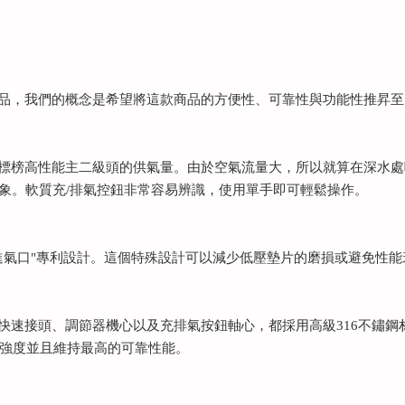
產品，我們的概念是希望將這款商品的方便性、可靠性與功能性推昇
牌標榜高性能主二級頭的供氣量。由於空氣流量大，所以就算在深水
w)的現象。軟質充/排氣控鈕非常容易辨識，使用單手即可輕鬆操作。
省墊型進氣口"專利設計。這個特殊設計可以減少低壓墊片的磨損或避免
。快速接頭、調節器機心以及充排氣按鈕軸心，都採用高級316不鏽
強度並且維持最高的可靠性能。