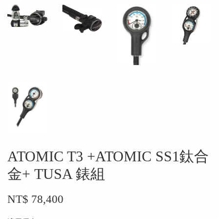
ATOMIC T3 +ATOMIC SS1鈦合
金+ TUSA 錶組
NT$ 78,400