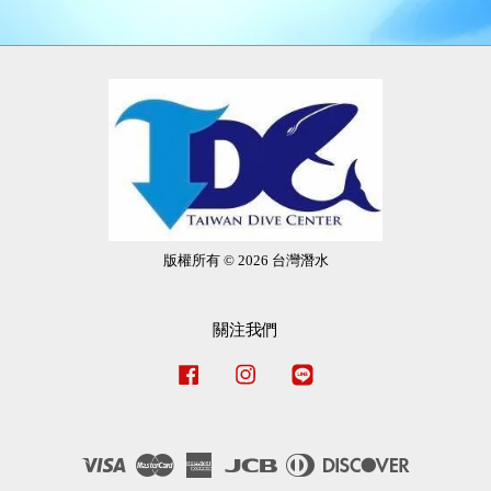
版權所有 © 2026 台灣潛水
關注我們
Facebook
Instagram
Line
Visa
Master
American
JCB
Diners
Discover
Express
Club