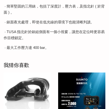
‧ 簡單堅固的三用錶，包括了深度計，壓力表，及指北針 ( 於背
面 ) 。
‧ 錶面夜光處理，即使在低光線的環境下也能清晰判讀。
‧ TUSA 指北針於錶組側面有一個小視窗，讓您在定位時更容易
作目標鎖定。
‧ 最大工作壓力達 400 bar。
我猜你喜歡