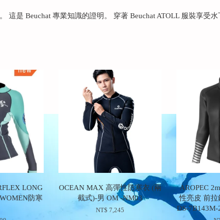
Beuchat 專業知識的證明。 穿著 Beuchat ATOLL 服裝享
RFLEX LONG
OCEAN MAX 高彈性防寒衣 (兩
AROPEC 
 - WOMEN防寒
截式)-男 OM -NM03
性亮皮 前
DS-7B143M-2
NT$ 7,245