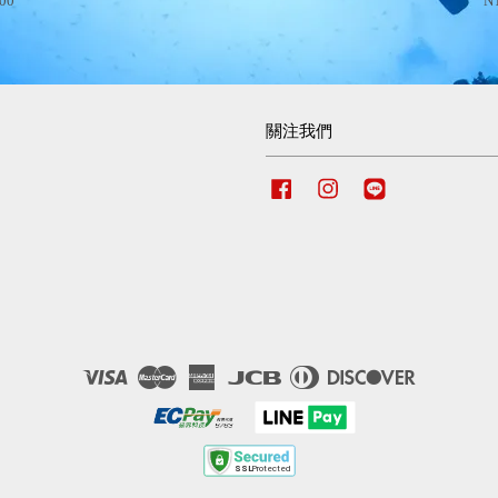
000
NT
關注我們
Facebook
Instagram
Line
Visa
Master
American
JCB
Diners
Discover
Express
Club