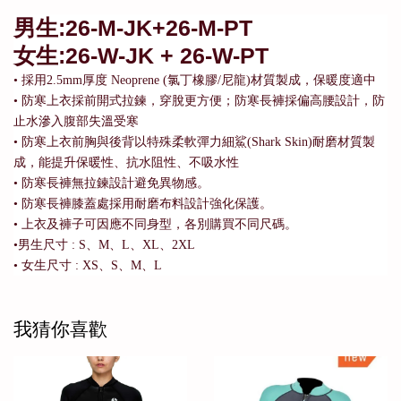
男生:26-M-JK+26-M-PT
女生:26-W-JK + 26-W-PT
• 採用2.5mm厚度 Neoprene (氯丁橡膠/尼龍)材質製成，保暖度適中
• 防寒上衣採前開式拉鍊，穿脫更方便；防寒長褲採偏高腰設計，防
止水滲入腹部失溫受寒
• 防寒上衣前胸與後背以特殊柔軟彈力細鯊(Shark Skin)耐磨材質製
成，能提升保暖性、抗水阻性、不吸水性
• 防寒長褲無拉鍊設計避免異物感。
• 防寒長褲膝蓋處採用耐磨布料設計強化保護。
• 上衣及褲子可因應不同身型，各別購買不同尺碼。
•男生尺寸 : S、M、L、XL、2XL
• 女生尺寸 : XS、S、M、L
我猜你喜歡