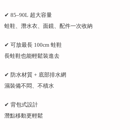
✔ 85–90L 超大容量
蛙鞋、潛水衣、面鏡、配件一次收納
✔ 可放最長 100cm 蛙鞋
長蛙鞋也能輕鬆裝進去
✔ 防水材質 + 底部排水網
濕裝備不悶、不積水
✔ 背包式設計
潛點移動更輕鬆