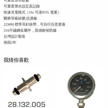
可重置潛水餘氮
可重置潛水設定及記錄
快速充電模式（1hr 可達85% 電量）
醫療等級矽膠,抗過敏
22MM 標準耳針錶帶，可自行任意更換
316不鏽鋼金屬件，質感耐候防鏽
台灣設計製造
保固2年
我猜你喜歡