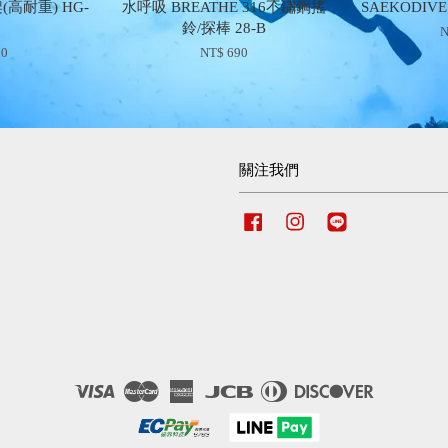
(高耐重) HG-
水呼吸 BREATHE 316不鏽鋼搖
SAEKODIV
3
鈴/探棒 28-B
N
50
NT$ 690
關注我們
Facebook
Instagram
Line
Visa
Master
American
JCB
Diners
Discover
Express
Club