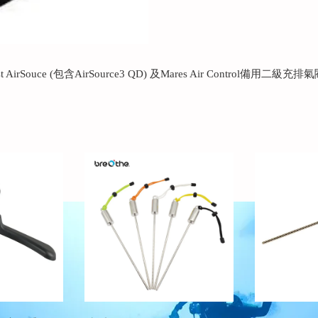
Quest AirSouce (包含AirSource3 QD) 及Mares Air Control備用二級充