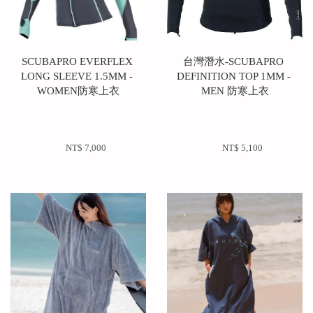
SCUBAPRO EVERFLEX 
台灣潛水-SCUBAPRO 
LONG SLEEVE 1.5MM - 
DEFINITION TOP 1MM - 
WOMEN防寒上衣
MEN 防寒上衣
NT$ 7,000 
NT$ 5,100 