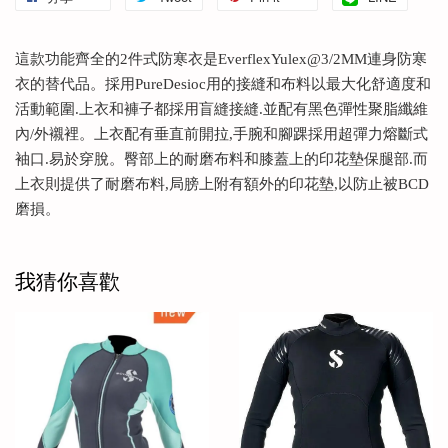
這款功能齊全的2件式防寒衣是EverflexYulex@3/2MM連身防寒
衣的替代品。採用PureDesioc用的接縫和布料以最大化舒適度和
活動範圍.上衣和褲子都採用盲縫接縫.並配有黑色彈性聚脂纖維
內/外襯裡。上衣配有垂直前開拉,手腕和腳踝採用超彈力熔斷式
袖口.易於穿脫。臀部上的耐磨布料和膝蓋上的印花墊保腿部.而
上衣則提供了耐磨布料,局膀上附有額外的印花墊,以防止被BCD
磨損。
我猜你喜歡