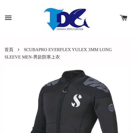
›
首頁
SCUBAPRO EVERFLEX YULEX 3MM LONG
SLEEVE MEN-男款防寒上衣