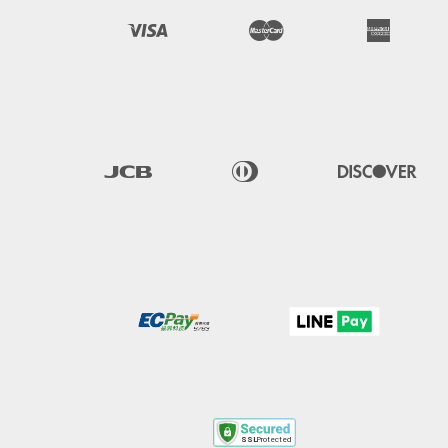
Visa
Master
American 
Express
JCB
Diners 
Discover
Club