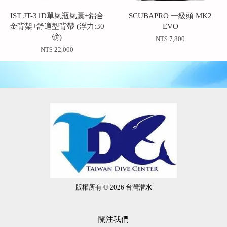
IST JT-31D單氣瓶氣囊+鋁合
SCUBAPRO 一級頭 MK2
金背架+舒適型背帶 (浮力:30
EVO
磅)
NT$ 7,800
NT$ 22,000
版權所有 © 2026 台灣潛水
關注我們