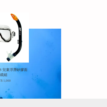
1088 兒童浮潛矽膠面
鏡組
$ 1,000