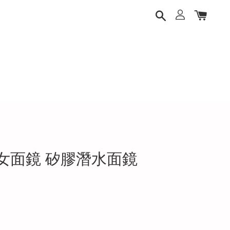
s 海女面鏡 矽膠潛水面鏡