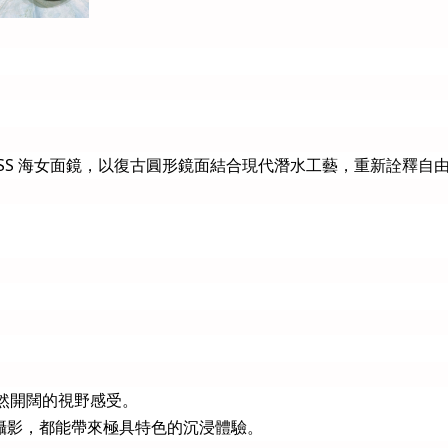
ABYSS 海女面鏡，以復古圓形鏡面結合現代潛水工藝，重新詮釋
自然開闊的視野感受。
攝影，都能帶來極具特色的沉浸體驗。