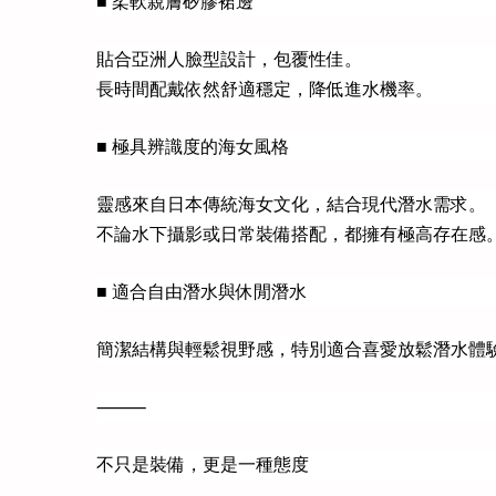
■ 柔軟親膚矽膠裙邊
貼合亞洲人臉型設計，包覆性佳。
長時間配戴依然舒適穩定，降低進水機率。
■ 極具辨識度的海女風格
靈感來自日本傳統海女文化，結合現代潛水需求。
不論水下攝影或日常裝備搭配，都擁有極高存在感
■ 適合自由潛水與休閒潛水
簡潔結構與輕鬆視野感，特別適合喜愛放鬆潛水體
⸻
不只是裝備，更是一種態度