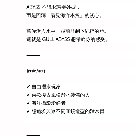
ABYSS 不追求誇張外型，
而是回歸「看見海洋本質」的初心。
當你潛入水中，眼前只剩下純粹的藍。
這就是 GULL ABYSS 想帶給你的感受。
⸻
適合族群
✔ 自由潛水玩家
✔ 喜歡復古風格潛水裝備的人
✔ 海洋攝影愛好者
✔ 想追求與眾不同面鏡造型的潛水員
⸻