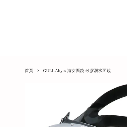
›
首頁
GULL Abyss 海女面鏡 矽膠潛水面鏡